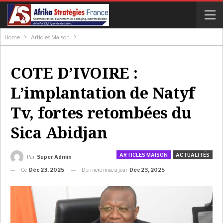
Home
Articles Maison
COTE D’IVOIRE :
L’implantation de Natyf
Tv, fortes retombées du
Sica Abidjan
ARTICLES MAISON
ACTUALITÉS
Par
Super Admin
Ce
Déc 23, 2025
Dernière mise à jour
Déc 23, 2025