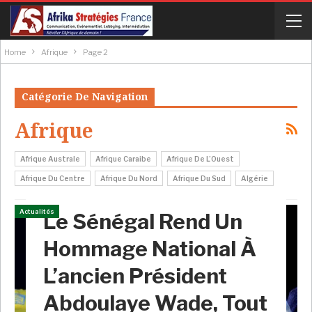
Home
Afrique
Page 2
Catégorie De Navigation
Afrique
Afrique Australe
Afrique Caraibe
Afrique De L’Ouest
Afrique Du Centre
Afrique Du Nord
Afrique Du Sud
Algérie
Actualités
Le Sénégal Rend Un
Hommage National À
L’ancien Président
Abdoulaye Wade, Tout