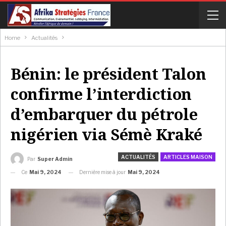
Home
Actualités
Bénin: le président Talon
confirme l’interdiction
d’embarquer du pétrole
nigérien via Sémè Kraké
ACTUALITÉS
ARTICLES MAISON
Par
Super Admin
Ce
Mai 9, 2024
Dernière mise à jour
Mai 9, 2024