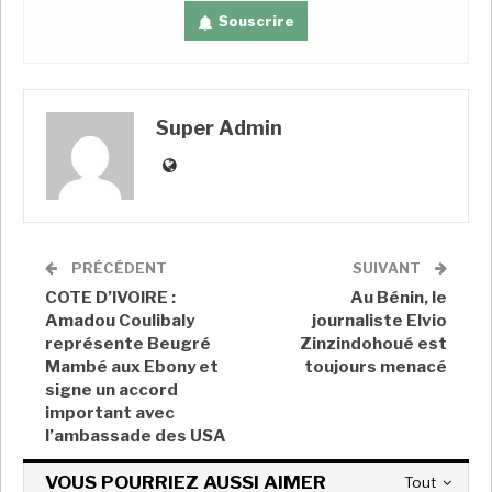
c’est là qu’il explique que ce sont les Chinois qui l’ont
Souscrire
informé
de l’arrivée d’officiels nigériens au Bénin
pour
l’inauguration du pipeline
. Pour lui, «
c’est de
l’informel
».
Super Admin
A LIRE AUSSI
Mines : en Tanzanie, 88% des achats ont été
effectués…
Super Admin
Juil 18, 2026
PRÉCÉDENT
SUIVANT
Pétrole : le Nigeria tente à nouveau de
COTE D’IVOIRE :
Au Bénin, le
relancer ses…
Amadou Coulibaly
journaliste Elvio
Super Admin
Mai 7, 2026
représente Beugré
Zinzindohoué est
Mambé aux Ebony et
toujours menacé
Niger: le général Abdourahamane Tiani est
signe un accord
officiellement…
important avec
Super Admin
Mar 26, 2025
l’ambassade des USA
VOUS POURRIEZ AUSSI AIMER
Tout