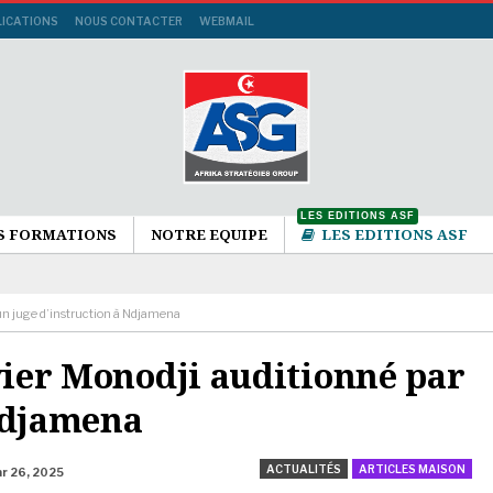
LICATIONS
NOUS CONTACTER
WEBMAIL
LES EDITIONS ASF
S FORMATIONS
NOTRE EQUIPE
LES EDITIONS ASF
 un juge d’instruction à Ndjamena
ivier Monodji auditionné par
Ndjamena
ACTUALITÉS
ARTICLES MAISON
r 26, 2025