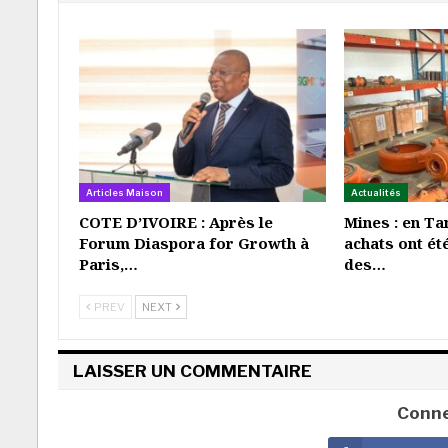
Articles Maison
Actualités
COTE D’IVOIRE : Après le
Mines : en Ta
Forum Diaspora for Growth à
achats ont ét
Paris,…
des…
PREV
NEXT
LAISSER UN COMMENTAIRE
Conne