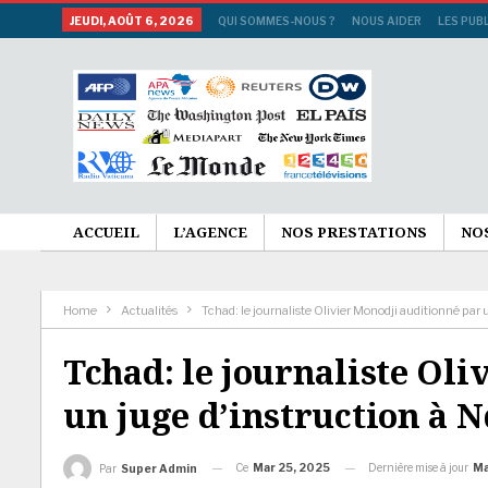
JEUDI, AOÛT 6, 2026
QUI SOMMES-NOUS ?
NOUS AIDER
LES PUB
ACCUEIL
L’AGENCE
NOS PRESTATIONS
NO
Home
Actualités
Tchad: le journaliste Olivier Monodji auditionné par
Tchad: le journaliste Ol
un juge d’instruction à 
Ce
Mar 25, 2025
Dernière mise à jour
Ma
Par
Super Admin