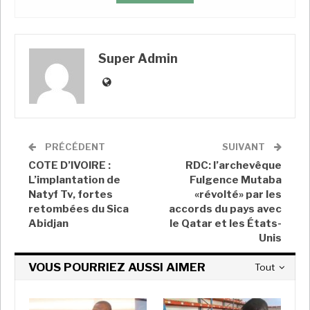
du réseau des médecins soudanais, au micro
d’Alexandra Brangeon «
mais au moins 5 000 de ces
détenus sont aussi des civils, ramenés d’El-Fasher
Super Admin
après la dernière attaque d’octobre
. »
PRÉCÉDENT
SUIVANT
COTE D’IVOIRE :
RDC: l’archevêque
L’implantation de
Fulgence Mutaba
Natyf Tv, fortes
«révolté» par les
retombées du Sica
accords du pays avec
Il y a des militaires, des policiers…… mais
Abidjan
le Qatar et les États-
au moins 5000 de ces détenus sont des
Unis
civils, qui ont été ramenés d’El-Fasher
lors de la dernière attaque en octobre. Il
VOUS POURRIEZ AUSSI AIMER
Tout
y a deux prisons officielles à Nyala ..
Degrif et Kober. Mais, en plus, les FSR