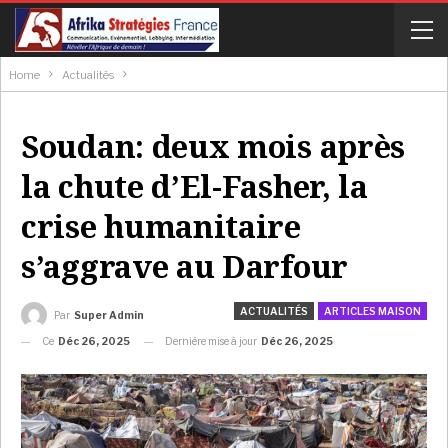
Home
Actualités
Soudan: deux mois après
la chute d’El-Fasher, la
crise humanitaire
s’aggrave au Darfour
ACTUALITÉS
ARTICLES MAISON
Par
Super Admin
Ce
Déc 26, 2025
Dernière mise à jour
Déc 26, 2025