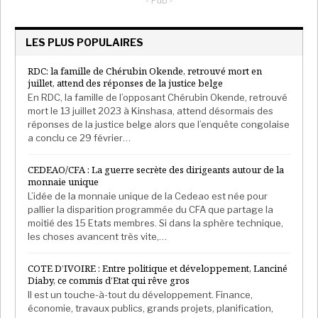
- Pub -
de la présidente…
Super Admin
Juil 18, 2026
LES PLUS POPULAIRES
Une situation humanitaire
RDC: la famille de Chérubin Okende, retrouvé mort en
juillet, attend des réponses de la justice belge
En RDC, la famille de l’opposant Chérubin Okende, retrouvé
déplorable
mort le 13 juillet 2023 à Kinshasa, attend désormais des
réponses de la justice belge alors que l’enquête congolaise
Depuis, l’
ONU
et les ONG ne cessent de réclamer
a conclu ce 29 février…
l’ouverture d’un couloir humanitaire. Le 20 décembre,
CEDEAO/CFA : La guerre secrète des dirigeants autour de la
le Premier ministre du gouvernement soudanais,
monnaie unique
Kamil Idris, s’est rendu à New York pour rencontrer
L’idée de la monnaie unique de la Cedeao est née pour
les responsables de l’ONU, sans que l’on connaisse les
pallier la disparition programmée du CFA que partage la
conclusions des discussions.
moitié des 15 Etats membres. Si dans la sphère technique,
les choses avancent très vite,…
«
Il semblerait que très peu de personnes soient restées
COTE D’IVOIRE : Entre politique et développement, Lanciné
à El-Fasher
», observe Caroline Bouvard, directrice de
Diaby, ce commis d’Etat qui rêve gros
l’ONG Solidarités internationale au Soudan, au micro
Il est un touche-à-tout du développement. Finance,
de David Baché,
« mais pour le moment, aucune ONG,
économie, travaux publics, grands projets, planification,