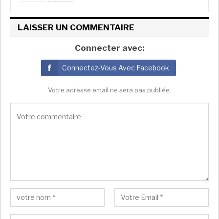
LAISSER UN COMMENTAIRE
00:45
Connecter avec:
Dr. Mohamed Faisal, membre du réseau des médecins
Connectez-Vous Avec Facebook
soudanais
Alexandra Brangeon
Votre adresse email ne sera pas publiée.
Selon le médecin, la plupart des détenus sont des
membres des familles des forces de l’ordre et de
sécurité soudanaises, souvent accusés de soutenir
l’armée. «
Mais il y a également des journalistes, ou des
médecins
», déplore Dr. Mohamed Faisal, «
nous avons
pu comptabiliser 73 personnels de santé et de
nombreux médecins ont été pris en otage à El-Fasher,
les FSR demandant des rançons à leurs proches pour
les libérer.
»