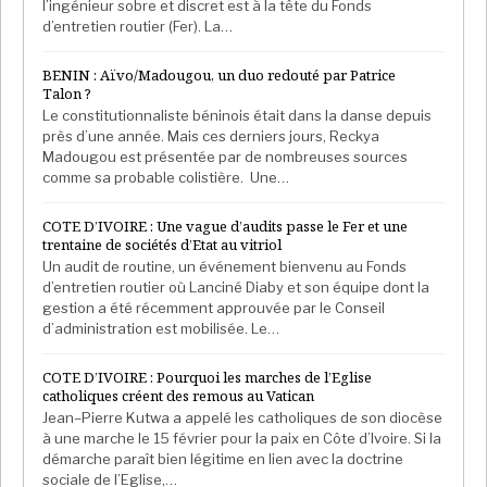
l’ingénieur sobre et discret est à la tête du Fonds
ni les Nations unies, ni la Croix-Rouge, n’ont eu accès à
d’entretien routier (Fer). La…
la ville donc il est difficile d’établir un bilan.
»
BENIN : Aïvo/Madougou, un duo redouté par Patrice
À lire aussi
Soudan: environ 800 personnes arrivent
Talon ?
au camp de déplacés de Tawila après avoir fui el-
Le constitutionnaliste béninois était dans la danse depuis
Fasher
près d’une année. Mais ces derniers jours, Reckya
Madougou est présentée par de nombreuses sources
comme sa probable colistière. Une…
Aujourd’hui, la plupart des personnes qui ont été
jetées sur les routes se sont réfugiées dans les
COTE D’IVOIRE : Une vague d’audits passe le Fer et une
camps autour de
la ville de Tawila
, à une cinquantaine
trentaine de sociétés d’Etat au vitriol
de kilomètres à l’ouest d’El-Fasher, qui abritent près
Un audit de routine, un événement bienvenu au Fonds
d’entretien routier où Lanciné Diaby et son équipe dont la
de 800 000 d’entre eux dans des conditions
gestion a été récemment approuvée par le Conseil
rudimentaires.
« On estime que l’on couvre à peu près
d’administration est mobilisée. Le…
40% des besoins en eau
», développe Caroline
Bouvard, «
et, si les distributions de nourriture sont
COTE D’IVOIRE : Pourquoi les marches de l’Eglise
catholiques créent des remous au Vatican
relativement régulières, on fait face à des taux de
Jean–Pierre Kutwa a appelé les catholiques de son diocèse
malnutrition très élevés, surtout chez les enfants.
»
à une marche le 15 février pour la paix en Côte d’Ivoire. Si la
démarche paraît bien légitime en lien avec la doctrine
Une situation qui pourrait encore s’aggraver. La
sociale de l’Eglise,…