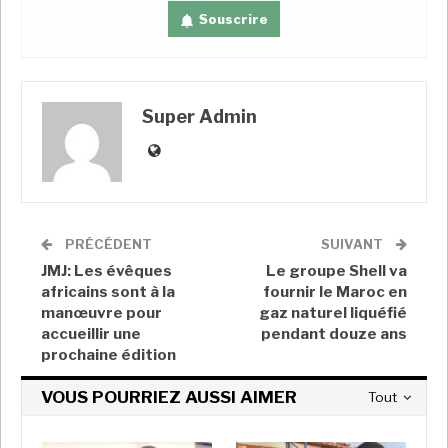
Souscrire
#RDC
16.07.2023|
#Nairobi
Le Président Félix Tshisekedi est arrivé
hier dans la nuit, à
#Nairobi
au
#Kenya
,
afin de prendre part à la 5ème réunion
Super Admin
de coordination semestrielle de
l’
@_AfricanUnion
, prévue ce dimanche,
pour examiner l’état de l’intégration
régionale en Afrique.
pic.twitter.com/fOH6Isf24l
PRÉCÉDENT
SUIVANT
JMJ: Les évêques
— Présidence RDC
Le groupe Shell va
africains sont à la
fournir le Maroc en
(@Presidence_RDC)
July 15, 2023
manœuvre pour
gaz naturel liquéfié
accueillir une
pendant douze ans
prochaine édition
VOUS POURRIEZ AUSSI AIMER
Tout
A LIRE AUSSI
La RDC consacrera près d’un tiers de son