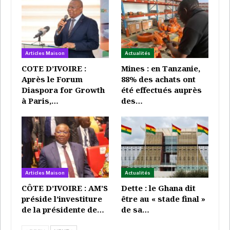
budget 2026 à la…
Super Admin
Nov 19, 2025
Conflit dans l’est de la RDC: un avant-projet
d’accord…
Articles Maison
Actualités
Super Admin
Mai 2, 2025
COTE D’IVOIRE :
Mines : en Tanzanie,
Après le Forum
88% des achats ont
RDC: ce que l’on sait sur l’annulation de la
Diaspora for Growth
été effectués auprès
visite des…
à Paris,…
des…
Super Admin
Mar 25, 2025
Articles Maison
Actualités
CÔTE D’IVOIRE : AM’S
Dette : le Ghana dit
Et pour la délégation venue de Kinshasa, il faut
préside l’investiture
être au « stade final »
continuer «
le plaidoyer concernant
la situation dans
de la présidente de…
de sa…
l’Est du pays
», explique un proche de la présidence,