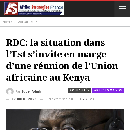
Home
Actualités
RDC: la situation dans
l’Est s’invite en marge
d’une réunion de l’Union
africaine au Kenya
ACTUALITÉS
ARTICLES MAISON
Par
Super Admin
Ce
Juil 16, 2023
Dernière mise à jour
Juil 16, 2023