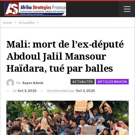
Home
Actualités
Mali: mort de l’ex-député
Abdoul Jalil Mansour
Haïdara, tué par balles
ACTUALITÉS
ARTICLES MAISON
Par
Super Admin
Ce
Oct 3, 2025
Dernière mise à jour
Oct 3, 2025