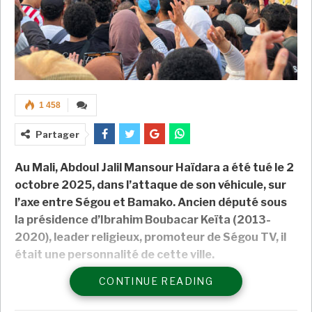
1 458
Partager
Au Mali, Abdoul Jalil Mansour Haïdara a été tué le 2
octobre 2025, dans l’attaque de son véhicule, sur
l’axe entre Ségou et Bamako. Ancien député sous
la présidence d’Ibrahim Boubacar Keïta (2013-
2020), leader religieux, promoteur de Ségou TV, il
était une personnalité de cette ville.
CONTINUE READING
Il est environ 16h ce jeudi lorsque Abdoul Jalil
Mansour Haïdara est sur la route. L’ancien député