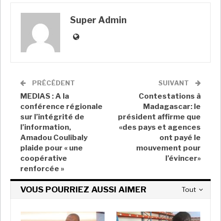
for Growth à Paris,…
Super Admin
Juil 18, 2026
Super Admin
Mines : en Tanzanie, 88% des achats ont été
effectués…
Super Admin
Juil 18, 2026
CÔTE D’IVOIRE : AM’S préside l’investiture
PRÉCÉDENT
SUIVANT
de la présidente…
MEDIAS : A la
Contestations à
Super Admin
Juil 18, 2026
conférence régionale
Madagascar: le
sur l’intégrité de
président affirme que
l’information,
«des pays et agences
Amadou Coulibaly
ont payé le
plaide pour « une
mouvement pour
coopérative
l’évincer»
renforcée »
Bienfaiteur de la ville de
VOUS POURRIEZ AUSSI AIMER
Tout
Ségou