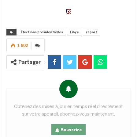
processus électoral
», a déclaré la Haute
Commission électorale.
Élections présidentielles
Libye
report
A LIRE AUSSI
Gabon: quatre opposants exigent la non-
1 802
participation des…
Super Admin
Jan 9, 2025
Partager
Présidentielle au Rwanda: Paul Kagame
obtient 99,15% des…
Super Admin
Juil 16, 2024
Sénégal: les opposants Bassirou Diomaye
Faye et Ousmane…
Obtenez des mises à jour en temps réel directement
Super Admin
Mar 18, 2024
sur votre appareil, abonnez-vous maintenant.
La Commission électorale libyenne, après
Souscrire