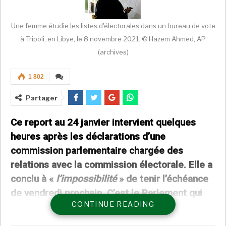
Une femme étudie les listes d'électorales dans un bureau de vote
à Tripoli, en Libye, le 8 novembre 2021. © Hazem Ahmed, AP
(archives)
1 802
Partager
Ce report au 24 janvier intervient quelques
heures après les déclarations d’une
commission parlementaire chargée des
relations avec la commission électorale. Elle a
conclu à «
l’impossibilité
» de tenir l’échéance
de vendredi prochain. C’est le Parlement qui
CONTINUE READING
«
se chargera d’adopter les mesures
nécessaires afin de lever les entraves au