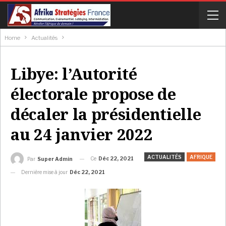
Home
Actualités
Libye: l’Autorité
électorale propose de
décaler la présidentielle
au 24 janvier 2022
ACTUALITÉS
AFRIQUE
Ce
Déc 22, 2021
Par
Super Admin
Dernière mise à jour
Déc 22, 2021