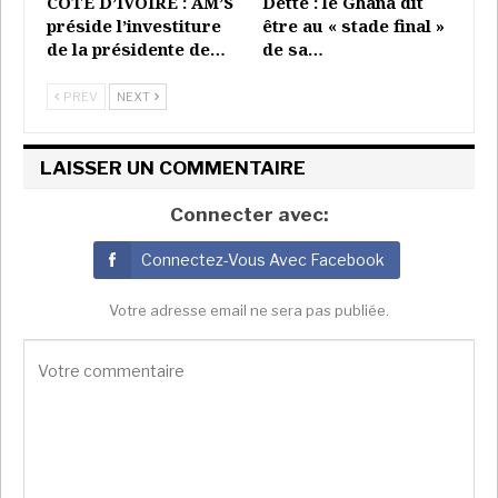
CÔTE D’IVOIRE : AM’S
Dette : le Ghana dit
préside l’investiture
être au « stade final »
de la présidente de…
de sa…
PREV
NEXT
LAISSER UN COMMENTAIRE
Connecter avec:
Connectez-Vous Avec Facebook
Votre adresse email ne sera pas publiée.