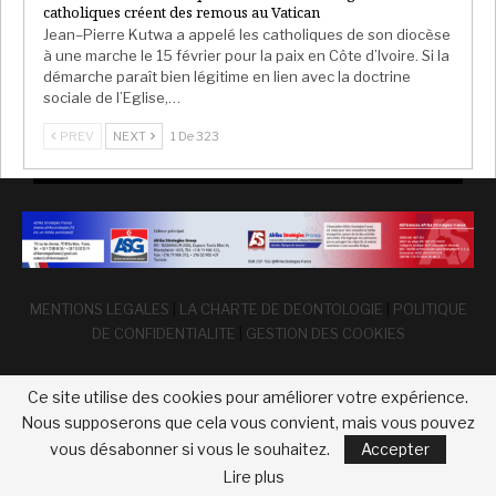
catholiques créent des remous au Vatican
Jean–Pierre Kutwa a appelé les catholiques de son diocèse
à une marche le 15 février pour la paix en Côte d’Ivoire. Si la
démarche paraît bien légitime en lien avec la doctrine
sociale de l’Eglise,…
PREV
NEXT
1 De 323
MENTIONS LEGALES
|
LA CHARTE DE DEONTOLOGIE
|
POLITIQUE
DE CONFIDENTIALITE
|
GESTION DES COOKIES
Ce site utilise des cookies pour améliorer votre expérience.
Nous supposerons que cela vous convient, mais vous pouvez
vous désabonner si vous le souhaitez.
Accepter
© 2026 - Afrika Strategies France. Tous droits réservés
Lire plus