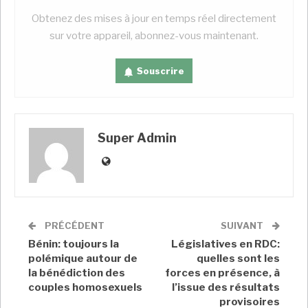
Super Admin
Juil 18, 2026
Obtenez des mises à jour en temps réel directement
sur votre appareil, abonnez-vous maintenant.
Mines : en Tanzanie, 88% des achats ont été
effectués…
Souscrire
Super Admin
Juil 18, 2026
CÔTE D’IVOIRE : AM’S préside l’investiture
de la présidente…
Super Admin
Juil 18, 2026
Super Admin
PRÉCÉDENT
SUIVANT
Les négociations, qui ont connu une implication
Bénin: toujours la
Législatives en RDC:
polémique autour de
quelles sont les
personnelle du Premier ministre Anatole Collinet
la bénédiction des
forces en présence, à
Makosso ont donné espoir à l’intersyndicale qui a
couples homosexuels
l’issue des résultats
décidé de mettre un terme à la grève, comme
provisoires