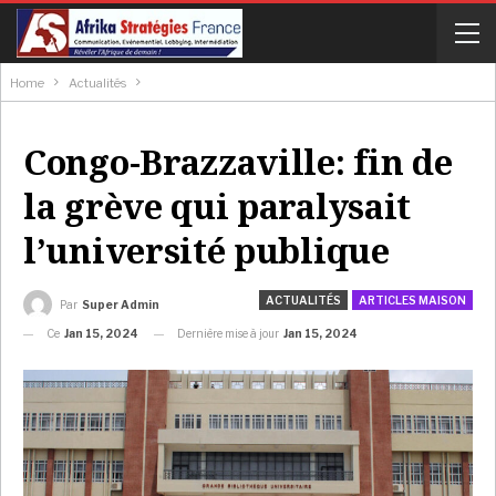
Home
Actualités
Congo-Brazzaville: fin de
la grève qui paralysait
l’université publique
ACTUALITÉS
ARTICLES MAISON
Par
Super Admin
Ce
Jan 15, 2024
Dernière mise à jour
Jan 15, 2024