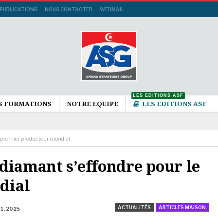
 PUBLICATIONS
NOUS CONTACTER
WEBMAIL
LES EDITIONS ASF
S FORMATIONS
NOTRE EQUIPE
LES EDITIONS ASF
e premier producteur mondial
diamant s’effondre pour le
dial
ACTUALITÉS
ARTICLES MAISON
 1, 2025