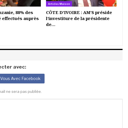
Articles Maison
nzanie, 88% des
CÔTE D’IVOIRE : AM’S préside
é effectués auprès
l’investiture de la présidente
de…
cter avec:
-Vous Avec Facebook
ail ne sera pas publiée.