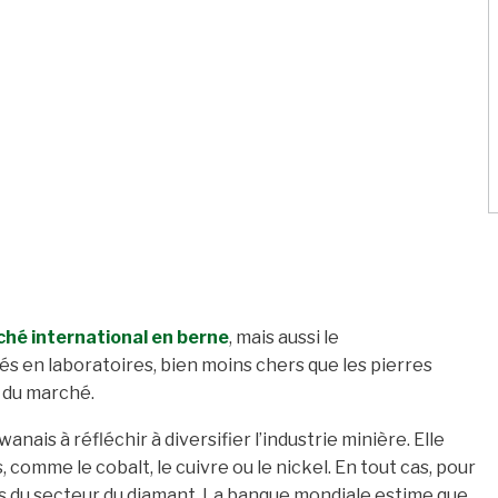
hé international en berne
, mais aussi le
 en laboratoires, bien moins chers que les pierres
 du marché.
nais à réfléchir à diversifier l’industrie minière. Elle
s, comme le cobalt, le cuivre ou le nickel. En tout cas, pour
tés du secteur du diamant. La banque mondiale estime que