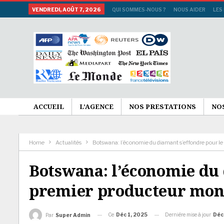
VENDREDI, AOÛT 7, 2026
QUI SOMMES-NOUS ?
NOUS AIDER
LES
ACCUEIL
L’AGENCE
NOS PRESTATIONS
NO
Home
Actualités
Botswana: l’économie du diamant s’effondre pour l
Botswana: l’économie du 
premier producteur mon
Ce
Déc 1, 2025
Dernière mise à jour
Déc
Par
Super Admin