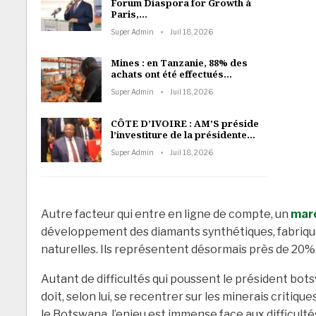
Forum Diaspora for Growth à
Paris,…
Super Admin
Juil 18, 2026
Mines : en Tanzanie, 88% des
achats ont été effectués…
Super Admin
Juil 18, 2026
CÔTE D’IVOIRE : AM’S préside
l’investiture de la présidente…
Super Admin
Juil 18, 2026
Autre facteur qui entre en ligne de compte, un
marc
développement des diamants synthétiques, fabriqués
naturelles. Ils représentent désormais près de 20%
Autant de difficultés qui poussent le président botswa
doit, selon lui, se recentrer sur les minerais critique
le Botswana, l’enjeu est immense face aux difficul