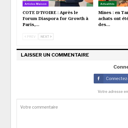
Articles Maison
Actualités
COTE D’IVOIRE : Après le
Mines : en Ta
Forum Diaspora for Growth à
achats ont ét
Paris,…
des…
PREV
NEXT
LAISSER UN COMMENTAIRE
Conne
Connectez
Votre adresse em