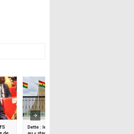
M’S
Dette : le Ghana dit être
COTE D’IVOIRE : Ap
re de
au « stade final » de sa
Conférence