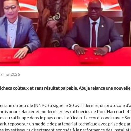
 7 mai 2026
échecs coûteux et sans résultat palpable, Abuja relance une nouvelle 
ériane du pétrole (NNPC) a signé le 30 avril dernier, un protocole d
nois pour relancer et moderniser les raffineries de Port Harcourt et 
nces du raffinage dans le pays ouest-africain. L’accord, conclu avec S
rk, repose sur un modèle de partenariat technique avec prise de parti
des investisseurs directement exposés à la performance des installati