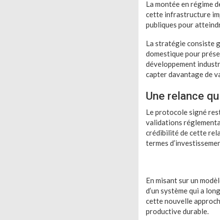
La montée en régime de
cette infrastructure i
publiques pour atteind
La stratégie consiste 
domestique pour préser
développement industrie
capter davantage de va
Une relance qu
Le protocole signé res
validations réglementa
crédibilité de cette r
termes d’investissement
En misant sur un modèle
d’un système qui a long
cette nouvelle approch
productive durable.