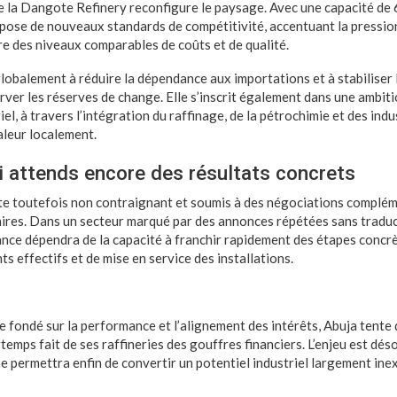
 la Dangote Refinery reconfigure le paysage. Avec une capacité de 6
mpose de nouveaux standards de compétitivité, accentuant la pression 
re des niveaux comparables de coûts et de qualité.
globalement à réduire la dépendance aux importations et à stabiliser
ver les réserves de change. Elle s’inscrit également dans une ambiti
l, à travers l’intégration du raffinage, de la pétrochimie et des indus
leur localement.
i attends encore des résultats concrets
te toutefois non contraignant et soumis à des négociations compléme
ires. Dans un secteur marqué par des annonces répétées sans traduct
elance dépendra de la capacité à franchir rapidement des étapes conc
s effectifs et de mise en service des installations.
 fondé sur la performance et l’alignement des intérêts, Abuja tente d
temps fait de ses raffineries des gouffres financiers. L’enjeu est dés
e permettra enfin de convertir un potentiel industriel largement ine