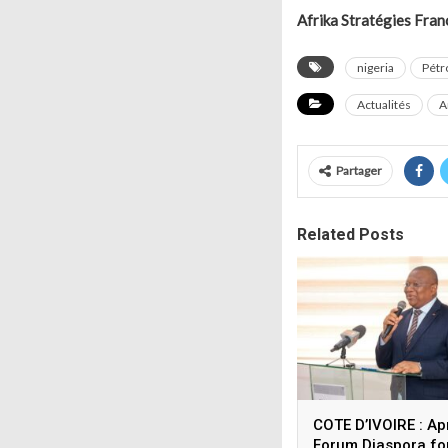
Afrika Stratégies Fran
nigeria
Pétr
Actualités
A
Partager
Related Posts
COTE D’IVOIRE : Ap
Forum Diaspora fo