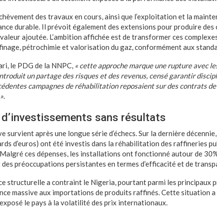
achèvement des travaux en cours, ainsi que l’exploitation et la mainte
ance durable. Il prévoit également des extensions pour produire des 
e valeur ajoutée. L’ambition affichée est de transformer ces complex
ffinage, pétrochimie et valorisation du gaz, conformément aux stand
ari, le PDG de la NNPC,
« cette approche marque une rupture avec l
ntroduit un partage des risques et des revenus, censé garantir discip
récédentes campagnes de réhabilitation reposaient sur des contrats de
 »
.
d’investissements sans résultats
e survient après une longue série d’échecs. Sur la dernière décennie, 
ards d’euros) ont été investis dans la réhabilitation des raffineries p
 Malgré ces dépenses, les installations ont fonctionné autour de 30%
t des préoccupations persistantes en termes d’efficacité et de transp
 structurelle a contraint le Nigeria, pourtant parmi les principaux 
nce massive aux importations de produits raffinés. Cette situation a
exposé le pays à la volatilité des prix internationaux.