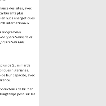
nance des sites, avec
carburants plus
es en hubs énergétiques
ards internationaux.
es programmes
line opérationnelle et
 prestation sans
plus de 25 milliards
ubliques nigérianes,
 de leur capacité, avec
arence.
producteurs de brut en
 longtemps pesé sur les