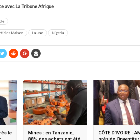
ce avec La Tribune Afrique
ole
rticles Maison
La une
Nigeria
rès le
Mines : en Tanzanie,
CÔTE D’IVOIRE : A
r
88% des achats ont été
préside l’investitu