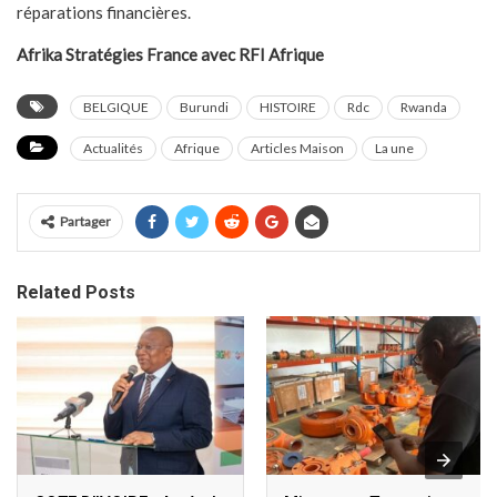
réparations financières.
Afrika Stratégies France avec RFI Afrique
BELGIQUE
Burundi
HISTOIRE
Rdc
Rwanda
Actualités
Afrique
Articles Maison
La une
Partager
Related Posts