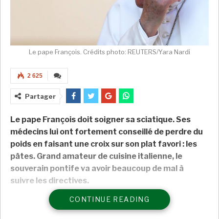
Le pape François. Crédits photo: REUTERS/Yara Nardi
2 625
Partager
Le pape François doit soigner sa sciatique. Ses
médecins lui ont fortement conseillé de perdre du
poids en faisant une croix sur son plat favori : les
pâtes. Grand amateur de cuisine italienne, le
souverain pontife va avoir beaucoup de mal à
suivre les directives.
CONTINUE READING
Le pape François
est un grand amoureux de la
cuisine
, sous toutes ses formes. Enfant, le petit Jorge