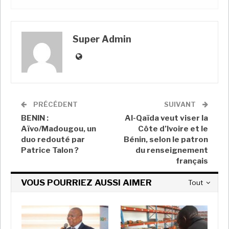
vins du Piémont et bien sûr les pâtes et les pizzas.
Le pape François prié de manger moins de pâtes
Super Admin
A LIRE AUSSI
Le pape François compte venir en RDC et au
Soudan du Sud…
Super Admin
Nov 2, 2022
PRÉCÉDENT
SUIVANT
BENIN :
Al-Qaïda veut viser la
Un grand cardinal africain au Vatican offre
brusquement sa…
Aïvo/Madougou, un
Côte d’Ivoire et le
duo redouté par
Bénin, selon le patron
Super Admin
Déc 18, 2021
Patrice Talon ?
du renseignement
français
Mali : libération de l’otage colombienne sœur
Gloria Cecilia…
VOUS POURRIEZ AUSSI AIMER
Tout
Super Admin
Oct 10, 2021