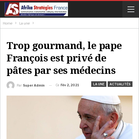
Home
La une
Trop gourmand, le pape
François est privé de
pâtes par ses médecins
LA UNE
ACTUALITÉS
Ce
Fév 2, 2021
Par
Super Admin