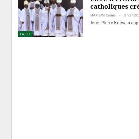
catholiques cr
MAX-SAVI Carmel
Jan 27, 2
Jean–Pierre Kutwa a appe
La Une