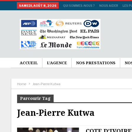
SAMEDI, AOÛT 8, 2026
QUI SOMMES-NOUS ?
NOUS AIDER
LES P
ACCUEIL
L’AGENCE
NOS PRESTATIONS
NO
Home
Jean-Pierre Kutwa
Parcourir Tag
Jean-Pierre Kutwa
COTE D’IVOIRE 