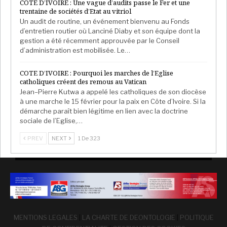
COTE D’IVOIRE : Une vague d’audits passe le Fer et une
trentaine de sociétés d’Etat au vitriol
Un audit de routine, un événement bienvenu au Fonds
d’entretien routier où Lanciné Diaby et son équipe dont la
gestion a été récemment approuvée par le Conseil
d’administration est mobilisée. Le…
COTE D’IVOIRE : Pourquoi les marches de l’Eglise
catholiques créent des remous au Vatican
Jean–Pierre Kutwa a appelé les catholiques de son diocèse
à une marche le 15 février pour la paix en Côte d’Ivoire. Si la
démarche paraît bien légitime en lien avec la doctrine
sociale de l’Eglise,…
PREV
NEXT
1 De 323
MENTIONS LEGALES
|
LA CHARTE DE DEONTOLOGIE
|
POLITIQUE