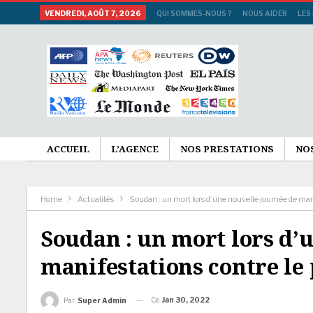
VENDREDI, AOÛT 7, 2026
QUI SOMMES-NOUS ?
NOUS AIDER
LES
ACCUEIL
L’AGENCE
NOS PRESTATIONS
NO
Home
Actualités
Soudan : un mort lors d’une nouvelle journée de man
Soudan : un mort lors d’
manifestations contre le
Ce
Jan 30, 2022
Par
Super Admin