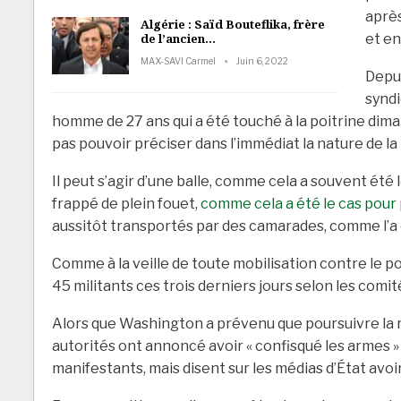
après
Algérie : Saïd Bouteflika, frère
et en
de l’ancien…
MAX-SAVI Carmel
Juin 6, 2022
Depui
syndi
homme de 27 ans qui a été touché à la poitrine dima
pas pouvoir préciser dans l’immédiat la nature de la
Il peut s’agir d’une balle, comme cela a souvent été
frappé de plein fouet,
comme cela a été le cas pour 
aussitôt transportés par des camarades, comme l’a c
Comme à la veille de toute mobilisation contre le po
45 militants ces trois derniers jours selon les comi
Alors que Washington a prévenu que poursuivre la r
autorités ont annoncé avoir « confisqué les armes » 
manifestants, mais disent sur les médias d’État av