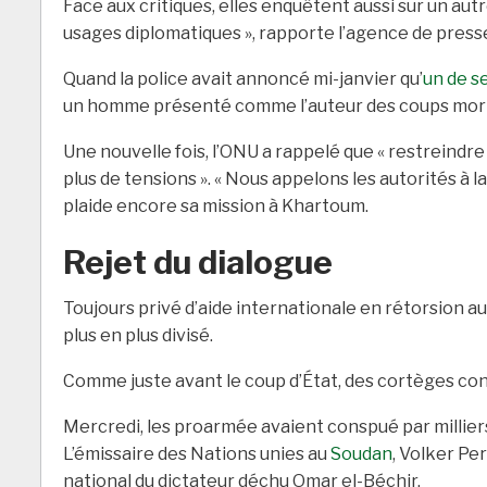
Face aux critiques, elles enquêtent aussi sur un aut
usages diplomatiques », rapporte l’agence de presse 
Quand la police avait annoncé mi-janvier qu’
un de s
un homme présenté comme l’auteur des coups morte
Une nouvelle fois, l’ONU a rappelé que « restreindr
plus de tensions ». « Nous appelons les autorités à l
plaide encore sa mission à Khartoum.
Rejet du dialogue
Toujours privé d’aide internationale en rétorsion au
plus en plus divisé.
Comme juste avant le coup d’État, des cortèges co
Mercredi, les proarmée avaient conspué par milliers
L’émissaire des Nations unies au
Soudan
, Volker Pe
national du dictateur déchu Omar el-Béchir.