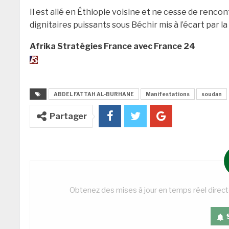
Il est allé en Éthiopie voisine et ne cesse de renco
dignitaires puissants sous Béchir mis à l’écart par la
Afrika Stratégies France avec France 24
ABDEL FATTAH AL-BURHANE
Manifestations
soudan
Partager
Obtenez des mises à jour en temps réel direc