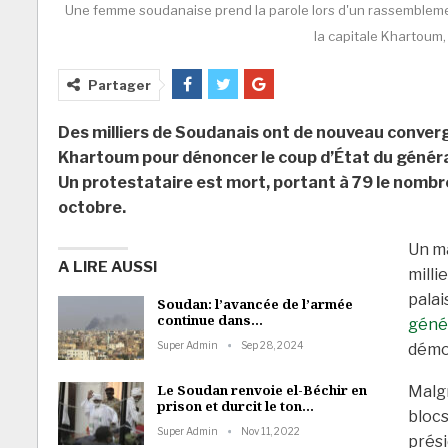
Une femme soudanaise prend la parole lors d'un rassemblement 
la capitale Khartoum, 
Partager
Des milliers de Soudanais ont de nouveau convergé
Khartoum pour dénoncer le coup d’État du généra
Un protestataire est mort, portant à 79 le nombr
octobre.
Un ma
A LIRE AUSSI
milli
palai
Soudan: l’avancée de l’armée
continue dans…
géné
Super Admin
Sep 28, 2024
démo
Le Soudan renvoie el-Béchir en
Malgr
prison et durcit le ton…
blocs
Super Admin
Nov 11, 2022
prési