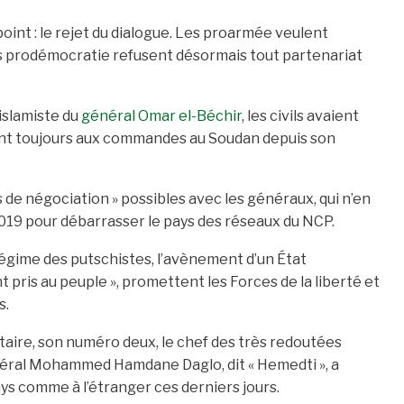
point : le rejet du dialogue. Les proarmée veulent
les prodémocratie refusent désormais tout partenariat
islamiste du
général Omar el-Béchir
, les civils avaient
ment toujours aux commandes au Soudan depuis son
as de négociation » possibles avec les généraux, qui n’en
 2019 pour débarrasser le pays des réseaux du NCP.
régime des putschistes, l’avènement d’un État
t pris au peuple », promettent les Forces de la liberté et
s.
itaire, son numéro deux, le chef des très redoutées
général Mohammed Hamdane Daglo, dit « Hemedti », a
pays comme à l’étranger ces derniers jours.