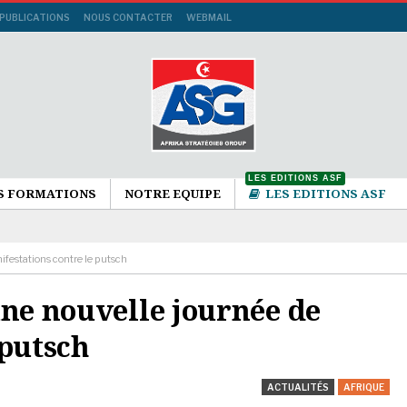
 PUBLICATIONS
NOUS CONTACTER
WEBMAIL
LES EDITIONS ASF
S FORMATIONS
NOTRE EQUIPE
LES EDITIONS ASF
ifestations contre le putsch
une nouvelle journée de
 putsch
ACTUALITÉS
AFRIQUE