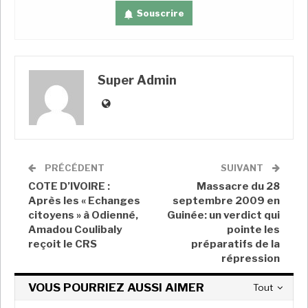
Souscrire
Réplique des FSR sur
Super Admin
Omdourman
A LIRE AUSSI
PRÉCÉDENT
SUIVANT
Le Soudan renvoie el-Béchir en prison et
durcit le ton…
COTE D’IVOIRE :
Massacre du 28
Après les « Echanges
septembre 2009 en
Super Admin
Nov 11, 2022
citoyens » à Odienné,
Guinée: un verdict qui
Amadou Coulibaly
pointe les
Trois ans après la chute d’Omar el-Béchir, le
Soudan…
reçoit le CRS
préparatifs de la
répression
Super Admin
Avr 11, 2022
VOUS POURRIEZ AUSSI AIMER
Tout
Soudan : un mort lors d’une nouvelle journée
de…