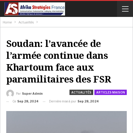
Home
Actualités
Soudan: l’avancée de
l’armée continue dans
Khartoum face aux
paramilitaires des FSR
ACTUALITÉS
ARTICLES MAISON
Par
Super Admin
Ce
Sep 28, 2024
Dernière mise à jour
Sep 28, 2024