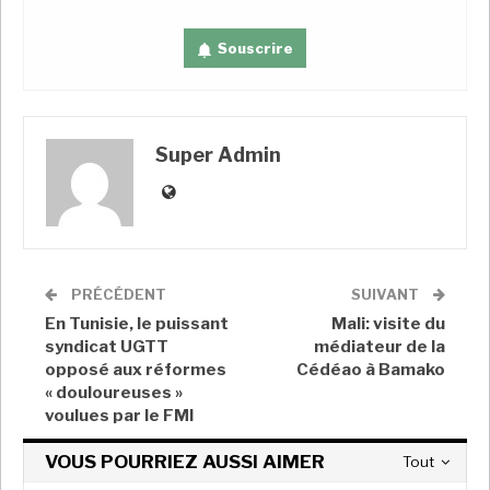
« dénazifier » l’Ukraine et contrer ce qu’il appelle
l’agression de l’OTAN.
Souscrire
Kiev et ses alliés occidentaux pensent que la Russie a
lancé la guerre non provoquée pour subjuguer un
voisin que Poutine appelle un État artificiel.
Super Admin
Ramaphosa a également révélé que Poutine lui avait
assuré personnellement que les négociations
progressaient. Le dirigeant sud-africain a déclaré
qu’il n’avait pas encore parlé avec le président
ukrainien Volodymyr Zelenskyy, mais qu’il le voulait.
PRÉCÉDENT
SUIVANT
En Tunisie, le puissant
Mali: visite du
syndicat UGTT
médiateur de la
A LIRE AUSSI
opposé aux réformes
Cédéao à Bamako
Antony Blinken débute sa tournée africaine
« douloureuses »
par l’Afrique du…
voulues par le FMI
Super Admin
Août 8, 2022
VOUS POURRIEZ AUSSI AIMER
Tout
COTE D’IVOIRE : Au Sitic Africa 2022, le