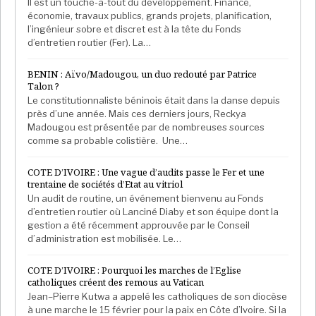
Il est un touche-à-tout du développement. Finance,
économie, travaux publics, grands projets, planification,
l’ingénieur sobre et discret est à la tête du Fonds
d’entretien routier (Fer). La…
BENIN : Aïvo/Madougou, un duo redouté par Patrice
Talon ?
Le constitutionnaliste béninois était dans la danse depuis
près d’une année. Mais ces derniers jours, Reckya
Madougou est présentée par de nombreuses sources
comme sa probable colistière. Une…
COTE D’IVOIRE : Une vague d’audits passe le Fer et une
trentaine de sociétés d’Etat au vitriol
Un audit de routine, un événement bienvenu au Fonds
d’entretien routier où Lanciné Diaby et son équipe dont la
gestion a été récemment approuvée par le Conseil
d’administration est mobilisée. Le…
COTE D’IVOIRE : Pourquoi les marches de l’Eglise
catholiques créent des remous au Vatican
Jean–Pierre Kutwa a appelé les catholiques de son diocèse
à une marche le 15 février pour la paix en Côte d’Ivoire. Si la