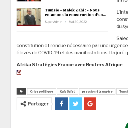
intro
Tunisie – Malek Zahi : « Nous
L’int
entamons la construction d’un…
const
Super Admin
Mai 20, 2022
du s
Saied
constitution et rendue nécessaire par une urgence n
élevés de COVID-19 et des manifestations. Il a juré q
Afrika Stratégies France avec Reuters Afrique
Crise politique
Kaïs Saïed
pression étrangère
Tunsi
Partager