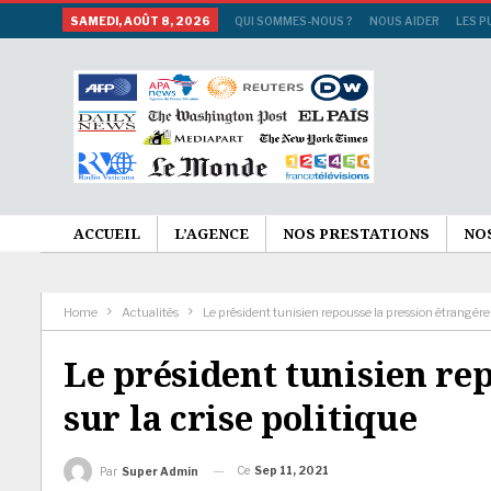
SAMEDI, AOÛT 8, 2026
QUI SOMMES-NOUS ?
NOUS AIDER
LES P
ACCUEIL
L’AGENCE
NOS PRESTATIONS
NO
Home
Actualités
Le président tunisien repousse la pression étrangère s
Le président tunisien re
sur la crise politique
Ce
Sep 11, 2021
Par
Super Admin