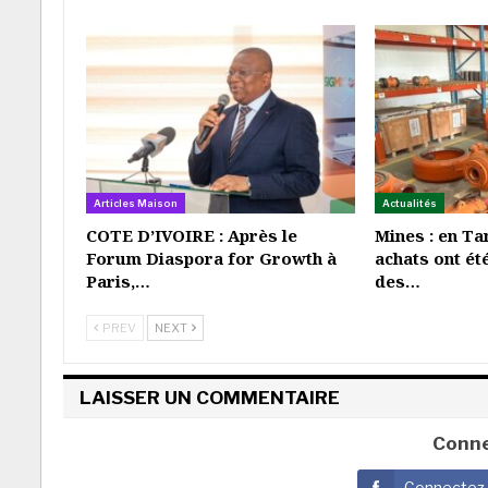
Articles Maison
Actualités
COTE D’IVOIRE : Après le
Mines : en Ta
Forum Diaspora for Growth à
achats ont ét
Paris,…
des…
PREV
NEXT
LAISSER UN COMMENTAIRE
Conne
Connectez