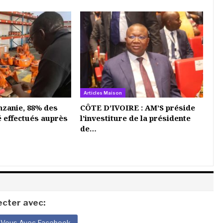
Articles Maison
nzanie, 88% des
CÔTE D’IVOIRE : AM’S préside
é effectués auprès
l’investiture de la présidente
de…
cter avec:
-Vous Avec Facebook