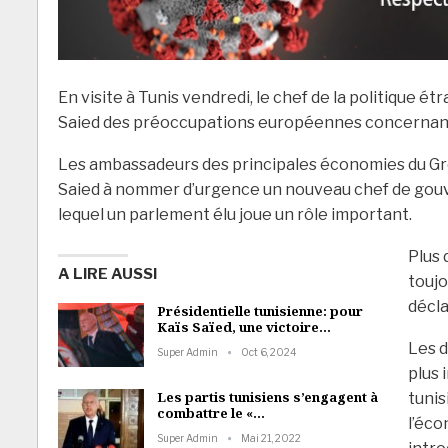
En visite à Tunis vendredi, le chef de la politique étr
Saied des préoccupations européennes concernant 
Les ambassadeurs des principales économies du G
Saied à nommer d’urgence un nouveau chef de gouv
lequel un parlement élu joue un rôle important.
Plus 
A LIRE AUSSI
touj
décla
Présidentielle tunisienne: pour
Kaïs Saïed, une victoire…
Les d
Super Admin
Oct 6, 2024
plus 
Les partis tunisiens s’engagent à
tunis
combattre le «…
l’éco
Super Admin
Mai 21, 2022