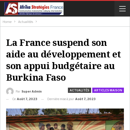
Home
Actualités
La France suspend son
aide au développement et
son appui budgétaire au
Burkina Faso
ACTUALITÉS
ARTICLES MAISON
Par
Super Admin
Ce
Août 7, 2023
Dernière mise à jour
Août 7, 2023