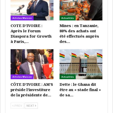
Mines : en Tanzanie, 88% des achats ont été
effectués…
Super Admin
Juil 18, 2026
Articles Maison
Actualités
CÔTE D’IVOIRE : AM’S préside l’investiture
COTE D’IVOIRE :
Mines : en Tanzanie,
de la présidente…
Après le Forum
88% des achats ont
Super Admin
Juil 18, 2026
Diaspora for Growth
été effectués auprès
à Paris,…
des…
Départ de la force française
Sabre
Les relations entre la France et le Burkina Faso se
Articles Maison
Actualités
sont dégradées depuis l’arrivée au pouvoir du
CÔTE D’IVOIRE : AM’S
Dette : le Ghana dit
capitaine Ibrahim Traoré par un coup d’État, en
préside l’investiture
être au « stade final »
septembre 2022.
de la présidente de…
de sa…
Le 18 janvier, les autorités de Ouagadougou avaient
PREV
NEXT
demandé
le départ, dans un délai d’un mois, de la force