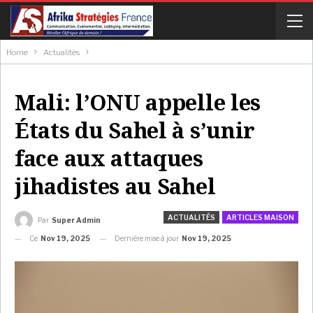
Home
Actualités
Mali: l’ONU appelle les
États du Sahel à s’unir
face aux attaques
jihadistes au Sahel
ACTUALITÉS
ARTICLES MAISON
Par
Super Admin
Ce
Nov 19, 2025
Dernière mise à jour
Nov 19, 2025