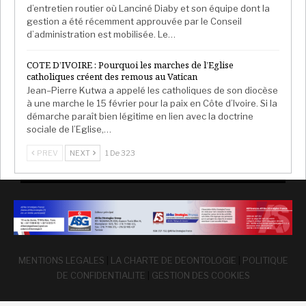
d’entretien routier où Lanciné Diaby et son équipe dont la
gestion a été récemment approuvée par le Conseil
d’administration est mobilisée. Le…
COTE D’IVOIRE : Pourquoi les marches de l’Eglise
catholiques créent des remous au Vatican
Jean–Pierre Kutwa a appelé les catholiques de son diocèse
à une marche le 15 février pour la paix en Côte d’Ivoire. Si la
démarche paraît bien légitime en lien avec la doctrine
sociale de l’Eglise,…
PREV
NEXT
1 De 323
MENTIONS LEGALES
|
LA CHARTE DE DEONTOLOGIE
|
POLITIQUE
DE CONFIDENTIALITE
|
GESTION DES COOKIES