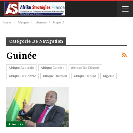
Home
Afrique
Guinée
Page 3
Catégorie De Navigation
Guinée
Afrique Australe
Afrique Caraibe
Afrique De L’Ouest
Afrique Du Centre
Afrique Du Nord
Afrique Du Sud
Algérie
Actualités