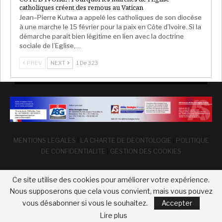
catholiques créent des remous au Vatican
Jean–Pierre Kutwa a appelé les catholiques de son diocèse
à une marche le 15 février pour la paix en Côte d’Ivoire. Si la
démarche paraît bien légitime en lien avec la doctrine
sociale de l’Eglise,…
PREV
NEXT
1 De 323
MENTIONS LEGALES
|
LA CHARTE DE DEONTOLOGIE
|
POLITIQUE
DE CONFIDENTIALITE
|
GESTION DES COOKIES
Ce site utilise des cookies pour améliorer votre expérience.
Nous supposerons que cela vous convient, mais vous pouvez
vous désabonner si vous le souhaitez.
Accepter
© 2026 - Afrika Strategies France. Tous droits réservés
Lire plus