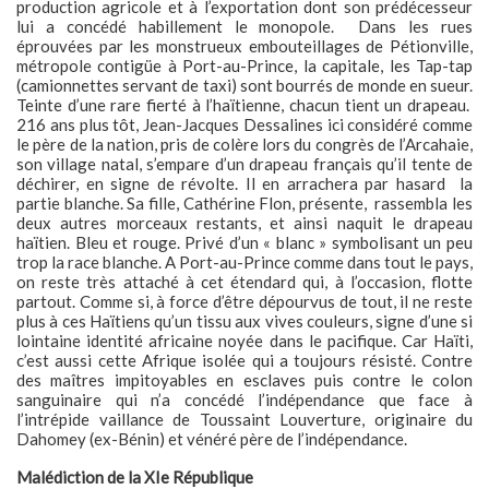
production agricole et à l’exportation dont son prédécesseur
lui a concédé habillement le monopole. Dans les rues
éprouvées par les monstrueux embouteillages de Pétionville,
métropole contigüe à Port-au-Prince, la capitale, les Tap-tap
(camionnettes servant de taxi) sont bourrés de monde en sueur.
Teinte d’une rare fierté à l’haïtienne, chacun tient un drapeau.
216 ans plus tôt, Jean-Jacques Dessalines ici considéré comme
le père de la nation, pris de colère lors du congrès de l’Arcahaie,
son village natal, s’empare d’un drapeau français qu’il tente de
déchirer, en signe de révolte. Il en arrachera par hasard la
partie blanche. Sa fille, Cathérine Flon, présente, rassembla les
deux autres morceaux restants, et ainsi naquit le drapeau
haïtien. Bleu et rouge. Privé d’un « blanc » symbolisant un peu
trop la race blanche. A Port-au-Prince comme dans tout le pays,
on reste très attaché à cet étendard qui, à l’occasion, flotte
partout. Comme si, à force d’être dépourvus de tout, il ne reste
plus à ces Haïtiens qu’un tissu aux vives couleurs, signe d’une si
lointaine identité africaine noyée dans le pacifique. Car Haïti,
c’est aussi cette Afrique isolée qui a toujours résisté. Contre
des maîtres impitoyables en esclaves puis contre le colon
sanguinaire qui n’a concédé l’indépendance que face à
l’intrépide vaillance de Toussaint Louverture, originaire du
Dahomey (ex-Bénin) et vénéré père de l’indépendance.
Malédiction de la XIe République