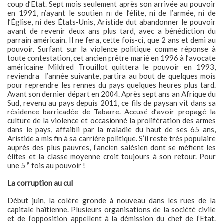
coup d’Etat. Sept mois seulement après son arrivée au pouvoir
en 1991, n’ayant le soutien ni de l’élite, ni de l’armée, ni de
l’Église, ni des États-Unis, Aristide dut abandonner le pouvoir
avant de revenir deux ans plus tard, avec a bénédiction du
parrain américain. Il ne fera, cette fois-ci, que 2 ans et demi au
pouvoir. Surfant sur la violence politique comme réponse à
toute contestation, cet ancien prêtre marié en 1996 à l’avocate
américaine Mildred Trouillot quittera le pouvoir en 1993,
reviendra l’année suivante, partira au bout de quelques mois
pour reprendre les rennes du pays quelques heures plus tard.
Avant son dernier départ en 2004. Après sept ans an Afrique du
Sud, revenu au pays depuis 2011, ce fils de paysan vit dans sa
résidence barricadée de Tabarre. Accusé d’avoir propagé la
culture de la violence et occasionné la prolifération des armes
dans le pays, affaibli par la maladie du haut de ses 65 ans,
Aristide a mis fin à sa carrière politique. S’il reste très populaire
auprès des plus pauvres, l’ancien salésien dont se méfient les
élites et la classe moyenne croit toujours à son retour. Pour
e
une 5
fois au pouvoir !
La corruption au cul
Début juin, la colère gronde à nouveau dans les rues de la
capitale haïtienne. Plusieurs organisations de la société civile
et de l’opposition appellent à la démission du chef de l’Etat.