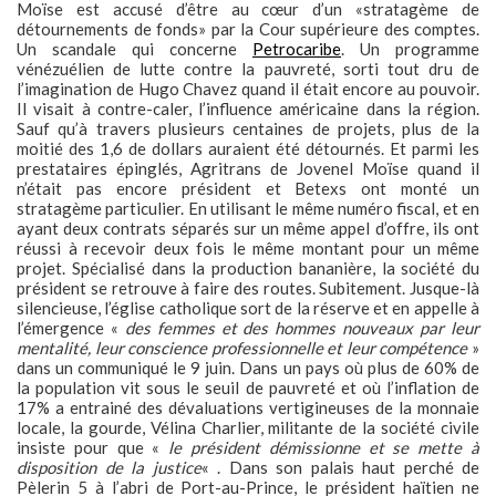
Moïse est accusé d’être au cœur d’un «stratagème de
détournements de fonds» par la Cour supérieure des comptes.
Un scandale qui concerne
Petrocaribe
. Un programme
vénézuélien de lutte contre la pauvreté, sorti tout dru de
l’imagination de Hugo Chavez quand il était encore au pouvoir.
Il visait à contre-caler, l’influence américaine dans la région.
Sauf qu’à travers plusieurs centaines de projets, plus de la
moitié des 1,6 de dollars auraient été détournés. Et parmi les
prestataires épinglés, Agritrans de Jovenel Moïse quand il
n’était pas encore président et Betexs ont monté un
stratagème particulier. En utilisant le même numéro fiscal, et en
ayant deux contrats séparés sur un même appel d’offre, ils ont
réussi à recevoir deux fois le même montant pour un même
projet. Spécialisé dans la production bananière, la société du
président se retrouve à faire des routes. Subitement. Jusque-là
silencieuse, l’église catholique sort de la réserve et en appelle à
l’émergence «
des femmes et des hommes nouveaux par leur
mentalité, leur conscience professionnelle et leur compétence
»
dans un communiqué le 9 juin. Dans un pays où plus de 60% de
la population vit sous le seuil de pauvreté et où l’inflation de
17% a entrainé des dévaluations vertigineuses de la monnaie
locale, la gourde, Vélina Charlier, militante de la société civile
insiste pour que «
le président démissionne et se mette à
disposition de la justice
« . Dans son palais haut perché de
Pèlerin 5 à l’abri de Port-au-Prince, le président haïtien ne