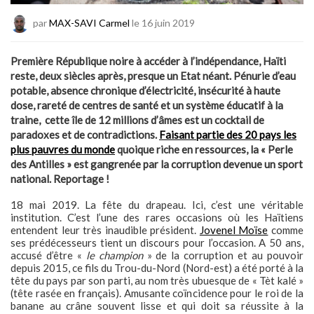
par
MAX-SAVI Carmel
le 16 juin 2019
Première République noire à accéder à l’indépendance, Haïti
reste, deux siècles après, presque un Etat néant. Pénurie d’eau
potable, absence chronique d’électricité, insécurité à haute
dose, rareté de centres de santé et un système éducatif à la
traine, cette île de 12 millions d’âmes est un cocktail de
paradoxes et de contradictions.
Faisant partie des 20 pays les
plus pauvres du monde
quoique riche en ressources, la « Perle
des Antilles » est gangrenée par la corruption devenue un sport
national. Reportage !
18 mai 2019. La fête du drapeau. Ici, c’est une véritable
institution. C’est l’une des rares occasions où les Haïtiens
entendent leur très inaudible président.
Jovenel Moïse
comme
ses prédécesseurs tient un discours pour l’occasion. A 50 ans,
accusé d’être «
le champion
» de la corruption et au pouvoir
depuis 2015, ce fils du Trou-du-Nord (Nord-est) a été porté à la
tête du pays par son parti, au nom très ubuesque de « Tèt kalé »
(tête rasée en français). Amusante coïncidence pour le roi de la
banane au crâne souvent lisse et qui doit sa réussite à la