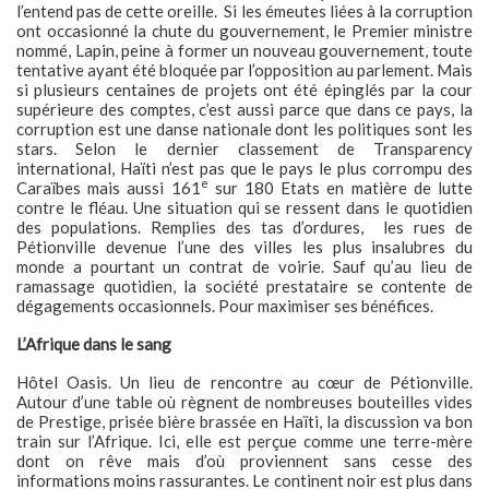
l’entend pas de cette oreille. Si les émeutes liées à la corruption
ont occasionné la chute du gouvernement, le Premier ministre
nommé, Lapin, peine à former un nouveau gouvernement, toute
tentative ayant été bloquée par l’opposition au parlement. Mais
si plusieurs centaines de projets ont été épinglés par la cour
supérieure des comptes, c’est aussi parce que dans ce pays, la
corruption est une danse nationale dont les politiques sont les
stars. Selon le dernier classement de Transparency
international, Haïti n’est pas que le pays le plus corrompu des
e
Caraïbes mais aussi 161
sur 180 Etats en matière de lutte
contre le fléau. Une situation qui se ressent dans le quotidien
des populations. Remplies des tas d’ordures, les rues de
Pétionville devenue l’une des villes les plus insalubres du
monde a pourtant un contrat de voirie. Sauf qu’au lieu de
ramassage quotidien, la société prestataire se contente de
dégagements occasionnels. Pour maximiser ses bénéfices.
L’Afrique dans le sang
Hôtel Oasis. Un lieu de rencontre au cœur de Pétionville.
Autour d’une table où règnent de nombreuses bouteilles vides
de Prestige, prisée bière brassée en Haïti, la discussion va bon
train sur l’Afrique. Ici, elle est perçue comme une terre-mère
dont on rêve mais d’où proviennent sans cesse des
informations moins rassurantes. Le continent noir est plus dans