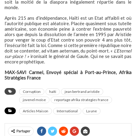
soit la moitié de la diaspora inégalement répartie dans le
monde.
Après 215 ans d’indépendance, Haïti est un Etat affaibli et où
l’autorité publique est aléatoire. Placée quasiment sous tutelle
américaine, son économie peine à contrer l’extrême pauvreté
alors que depuis la dissolution de l’armée en 1995 par Aristide
pour venger le coup d’Etat contre son pouvoir 4 ans plus tôt,
l’insécurité fait la loi. Comme si cette première république noire
doit se contenter, ad vitam aeternam, du point-mort. «
L’Eternel
sur-place ! »
ironisait le général de Gaule. Qui ne se savait pas
encore prophétique.
MAX-SAVI Carmel, Envoyé spécial à Port-au-Prince, Afrika
Stratégies France
Corruption
haïti
jean bertrand aristide
jovenel moïse
reportage afrika strategies france
Articles Maison
International
La une
Partager