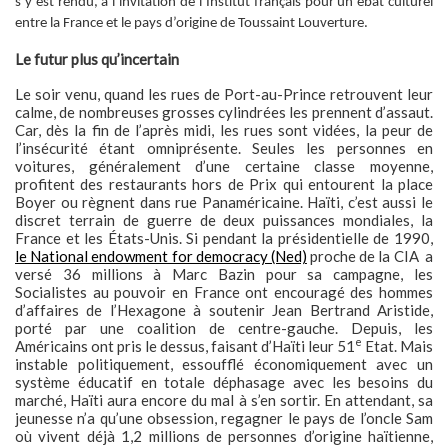
s’y est rendu, à l’invitation de l’Institut français pour un ébat culturel
entre la France et le pays d’origine de Toussaint Louverture.
Le futur plus qu’incertain
Le soir venu, quand les rues de Port-au-Prince retrouvent leur
calme, de nombreuses grosses cylindrées les prennent d’assaut.
Car, dès la fin de l’après midi, les rues sont vidées, la peur de
l’insécurité étant omniprésente. Seules les personnes en
voitures, généralement d’une certaine classe moyenne,
profitent des restaurants hors de Prix qui entourent la place
Boyer ou règnent dans rue Panaméricaine. Haïti, c’est aussi le
discret terrain de guerre de deux puissances mondiales, la
France et les États-Unis. Si pendant la présidentielle de 1990,
le National endowment for democracy (Ned)
proche de la CIA a
versé 36 millions à Marc Bazin pour sa campagne, les
Socialistes au pouvoir en France ont encouragé des hommes
d’affaires de l’Hexagone à soutenir Jean Bertrand Aristide,
porté par une coalition de centre-gauche. Depuis, les
e
Américains ont pris le dessus, faisant d’Haïti leur 51
Etat. Mais
instable politiquement, essoufflé économiquement avec un
système éducatif en totale déphasage avec les besoins du
marché, Haïti aura encore du mal à s’en sortir. En attendant, sa
jeunesse n’a qu’une obsession, regagner le pays de l’oncle Sam
où vivent déjà 1,2 millions de personnes d’origine haïtienne,