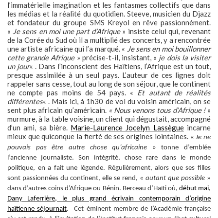
l’immatérielle imagination et les fantasmes collectifs que dans
les médias et la réalité du quotidien. Steeve, musicien du Djazz
et fondateur du groupe SMS Kreyol en rêve passionnément.
«
Je sens en moi une part d’Afrique
» insiste celui qui, revenant
de la Corée du Sud où il a multiplié des concerts, y a rencontrée
une artiste africaine qui l’a marqué. «
Je sens en moi bouillonner
cette grande Afrique
» précise-t-il, insistant, «
je dois la visiter
un jour
« . Dans l’inconscient des Haïtiens, l’Afrique est un tout,
presque assimilée à un seul pays. L’auteur de ces lignes doit
rappeler sans cesse, tout au long de son séjour, que le continent
ne compte pas moins de 54 pays. «
Et autant de réalités
différentes
« . Mais ici, à 1h30 de vol du voisin américain, on se
sent plus africain qu’américain.
« Nous venons tous d’Afrique !
»
murmure, à la table voisine, un client qui dégustait, accompagné
d’un ami, sa bière.
Marie-Laurence Jocelyn Lassègue
incarne
mieux que quiconque la fierté de ses origines lointaines.
«
Je ne
pouvais pas être autre chose qu’africaine
» tonne d’emblée
l’ancienne journaliste. Son intégrité, chose rare dans le monde
politique, en a fait une légende. Régulièrement, alors que ses filles
sont passionnées du continent, elle se rend, «
autant que possible
»
dans d’autres coins d’Afrique ou Bénin. Berceau d’Haïti où,
début mai,
Dany Laferrière, le plus grand écrivain contemporain d’origine
haïtienne séjournait
. Cet éminent membre de l’Académie française