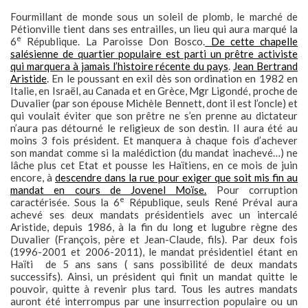
Fourmillant de monde sous un soleil de plomb, le marché de
Pétionville tient dans ses entrailles, un lieu qui aura marqué la
e
6
République. La Paroisse Don Bosco.
De cette chapelle
salésienne de quartier populaire est parti un prêtre activiste
qui marquera à jamais l’histoire récente du pays
.
Jean Bertrand
Aristide
. En le poussant en exil dès son ordination en 1982 en
Italie, en Israël, au Canada et en Grèce, Mgr Ligondé, proche de
Duvalier (par son épouse Michèle Bennett, dont il est l’oncle) et
qui voulait éviter que son prêtre ne s’en prenne au dictateur
n’aura pas détourné le religieux de son destin. Il aura été au
moins 3 fois président. Et manquera à chaque fois d’achever
son mandat comme si la malédiction (du mandat inachevé…) ne
lâche plus cet Etat et pousse les Haïtiens, en ce mois de juin
encore, à
descendre dans la rue pour exiger que soit mis fin au
mandat en cours de Jovenel Moïse.
Pour corruption
e
caractérisée. Sous la 6
République, seuls René Préval aura
achevé ses deux mandats présidentiels avec un intercalé
Aristide, depuis 1986, à la fin du long et lugubre règne des
Duvalier (François, père et Jean-Claude, fils). Par deux fois
(1996-2001 et 2006-2011), le mandat présidentiel étant en
Haïti de 5 ans sans ( sans possibilité de deux mandats
successifs). Ainsi, un président qui finit un mandat quitte le
pouvoir, quitte à revenir plus tard. Tous les autres mandats
auront été interrompus par une insurrection populaire ou un