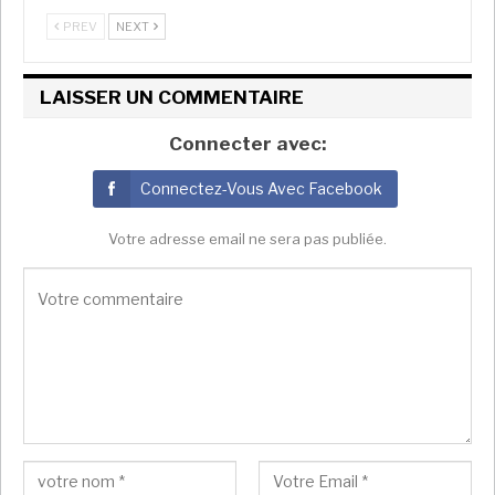
Présidentielle de 2019. Il est frappé d’une interdiction
PREV
NEXT
à vie de se présenter à de futures élections.
Afrika Stratégies France avec RFI
LAISSER UN COMMENTAIRE
Connecter avec:
Connectez-Vous Avec Facebook
Votre adresse email ne sera pas publiée.