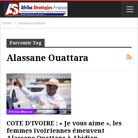
Home
alassane ouattara
Parcourir Tag
Alassane Ouattara
Articles Maison
COTE D’IVOIRE : « Je vous aime », les
femmes ivoiriennes émeuvent
Alassane Ouattara à Abidjan