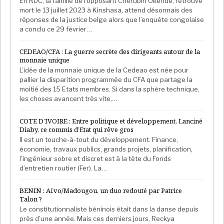
En RDC, la famille de l’opposant Chérubin Okende, retrouvé
mort le 13 juillet 2023 à Kinshasa, attend désormais des
réponses de la justice belge alors que l’enquête congolaise
a conclu ce 29 février…
CEDEAO/CFA : La guerre secrète des dirigeants autour de la
monnaie unique
L’idée de la monnaie unique de la Cedeao est née pour
pallier la disparition programmée du CFA que partage la
moitié des 15 Etats membres. Si dans la sphère technique,
les choses avancent très vite,…
COTE D’IVOIRE : Entre politique et développement, Lanciné
Diaby, ce commis d’Etat qui rêve gros
Il est un touche-à-tout du développement. Finance,
économie, travaux publics, grands projets, planification,
l’ingénieur sobre et discret est à la tête du Fonds
d’entretien routier (Fer). La…
BENIN : Aïvo/Madougou, un duo redouté par Patrice
Talon ?
Le constitutionnaliste béninois était dans la danse depuis
près d’une année. Mais ces derniers jours, Reckya