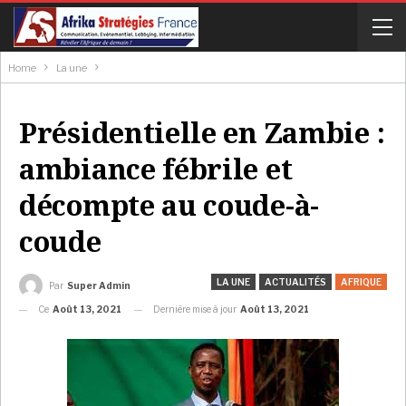
Home
La une
Présidentielle en Zambie :
ambiance fébrile et
décompte au coude-à-
coude
LA UNE
ACTUALITÉS
AFRIQUE
Par
Super Admin
Ce
Août 13, 2021
Dernière mise à jour
Août 13, 2021