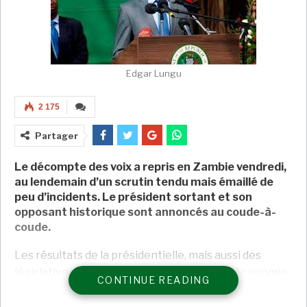
Edgar Lungu
2 175
Partager
Le décompte des voix a repris en Zambie vendredi,
au lendemain d’un scrutin tendu mais émaillé de
peu d’incidents. Le président sortant et son
opposant historique sont annoncés au coude-à-
coude.
Les résultats de la présidentielle, mais aussi des
législatives et municipales dans ce pays à l’économie
CONTINUE READING
plombée – la Zambie est le premier État du continent
à faire défaut sur sa dette dans la foulée de la