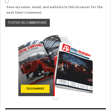
tous les bulletins devraient être comptés.
Save my name, email, and website in this browser for the
next time I comment.
Edgar Lungu a déjà laissé entendre que les violences
du jour de l’élection avaient « empêché », dans trois
provinces, les élections d’être « libres et équitables ».
Les résultats à Lusaka, bastion traditionnel du parti
au pouvoir qui concentre 3,3 millions de Zambiens, et
dans la province centrale de Copperbelt, essentielle
à l’économie du pays avec ses mines de cuivre, sont
particulièrement scrutés, pouvant faire basculer
l’élection.
Les observateurs, zambiens et internationaux, ont
mis en garde contre d’éventuels troubles lorsque les
résultats seront connus. « Le véritable test sera dans
le processus de comptage », a commenté
l’économiste zambien indépendant Trevor Simumba.
- Pub -
Afrika Stratégues France avec Jeune Afrique