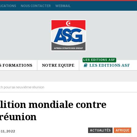
LICATIONS
NOUS CONTACTER
WEBMAIL
LES EDITIONS ASF
S FORMATIONS
NOTRE EQUIPE
LES EDITIONS ASF
ech pour sa neuvième réunion
alition mondiale contre
 réunion
ACTUALITÉS
AFRIQUE
 11, 2022