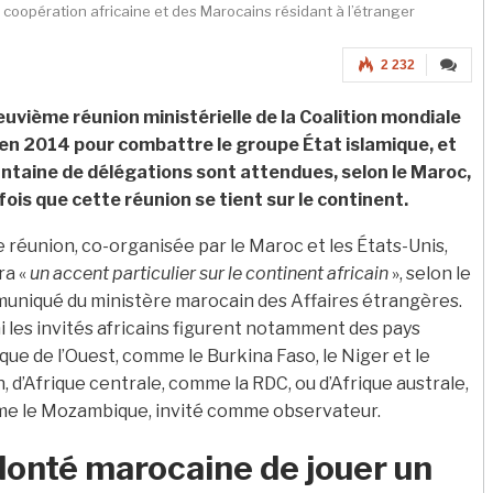
a coopération africaine et des Marocains résidant à l’étranger
2 232
euvième réunion ministérielle de la Coalition mondiale
 en 2014 pour combattre le groupe État islamique, et
antaine de délégations sont attendues, selon le Maroc,
fois que cette réunion se tient sur le continent.
 réunion, co-organisée par le Maroc et les États-Unis,
ra «
un accent particulier sur le continent africain
», selon le
uniqué du ministère marocain des Affaires étrangères.
 les invités africains figurent notamment des pays
ique de l’Ouest, comme le Burkina Faso, le Niger et le
, d’Afrique centrale, comme la RDC, ou d’Afrique australe,
e le Mozambique, invité comme observateur.
lonté marocaine de jouer un