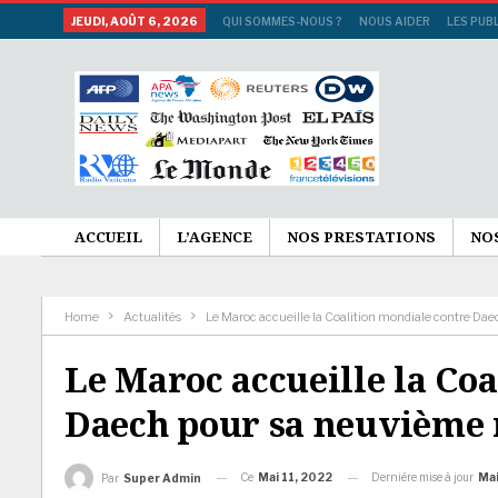
JEUDI, AOÛT 6, 2026
QUI SOMMES-NOUS ?
NOUS AIDER
LES PUB
ACCUEIL
L’AGENCE
NOS PRESTATIONS
NO
Home
Actualités
Le Maroc accueille la Coalition mondiale contre Da
Le Maroc accueille la Co
Daech pour sa neuvième
Ce
Mai 11, 2022
Dernière mise à jour
Mai
Par
Super Admin