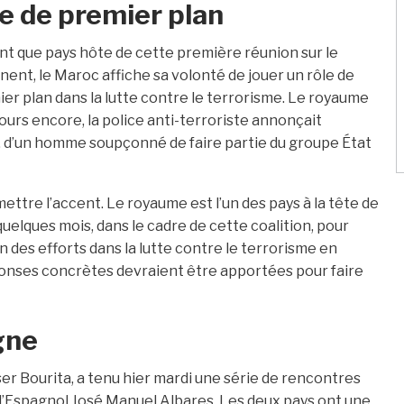
le de premier plan
nt que pays hôte de cette première réunion sur le
nent, le Maroc affiche sa volonté de jouer un rôle de
er plan dans la lutte contre le terrorisme. Le royaume
jours encore, la police anti-terroriste annonçait
n, d’un homme soupçonné de faire partie du groupe État
ttre l’accent. Le royaume est l’un des pays à la tête de
 quelques mois, dans le cadre de cette coalition, pour
n des efforts dans la lutte contre le terrorisme en
ponses concrètes devraient être apportées pour faire
gne
er Bourita, a tenu hier mardi une série de rencontres
 l’Espagnol José Manuel Albares. Les deux pays ont une