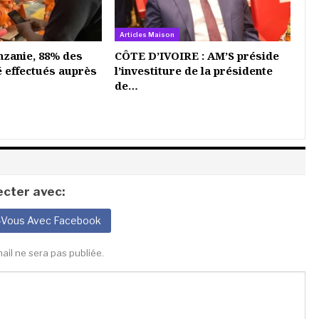
Articles Maison
nzanie, 88% des
CÔTE D’IVOIRE : AM’S préside
é effectués auprès
l’investiture de la présidente
de…
cter avec:
-Vous Avec Facebook
ail ne sera pas publiée.