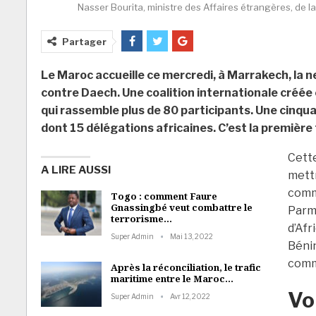
Nasser Bourita, ministre des Affaires étrangères, de l
Partager
Le Maroc accueille ce mercredi, à Marrakech, la n
contre Daech. Une coalition internationale créée
qui rassemble plus de 80 participants. Une cinqu
dont 15 délégations africaines. C’est la première 
Cette
A LIRE AUSSI
mett
comm
Togo : comment Faure
Gnassingbé veut combattre le
Parmi
terrorisme…
d’Afr
Super Admin
Mai 13, 2022
Bénin
comm
Après la réconciliation, le trafic
maritime entre le Maroc…
Vo
Super Admin
Avr 12, 2022