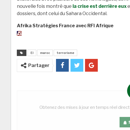
nouvelle fois montré que
la crise est derrière eux
e
dossiers, dont celui du Sahara Occidental.
Afrika Stratégies France avec RFI Afrique
EI
maroc
terrorisme
Partager
Obtenez des mises à jour en temps réel direc