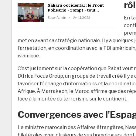
rô
Sahara occidental : le Front
Polisario « rompt » tout…
En ta
Super Admin
Avr 11, 2022
conti
premi
met en avant sa stratégie nationale. Il y a quelques 
l’arrestation, en coordination avec le FBI américai
islamique.
C’est justement sur la coopération que Rabat veut me
l’Africa Focus Group, un groupe de travail créé il y a
favoriser l’échange d’informations et la coordinatio
Afrique. À Marrakech, le Maroc affirme que des ré
face à la montée du terrorisme sur le continent.
Convergences avec l’Espa
Le ministre marocain des Affaires étrangères, Nass
bilatérales avec plusieurs de ses homologues, dont