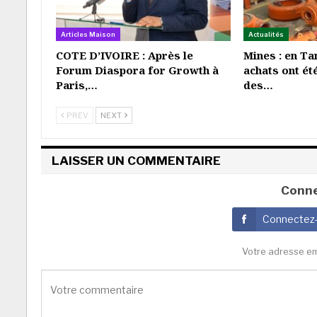
Articles Maison
Actualités
COTE D’IVOIRE : Après le
Mines : en Ta
Forum Diaspora for Growth à
achats ont ét
Paris,…
des…
PREV
NEXT
LAISSER UN COMMENTAIRE
Conne
Connectez
Votre adresse em