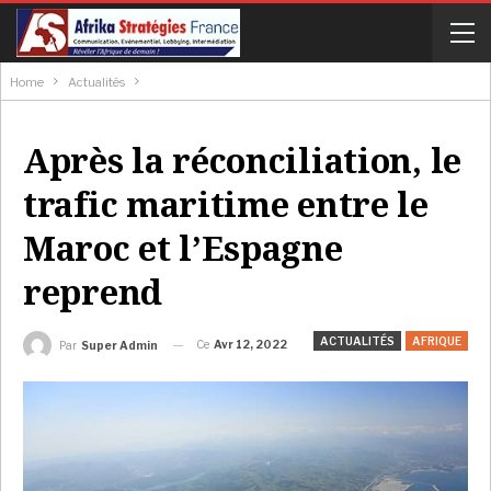
Home
Actualités
Après la réconciliation, le
trafic maritime entre le
Maroc et l’Espagne
reprend
ACTUALITÉS
AFRIQUE
Ce
Avr 12, 2022
Par
Super Admin