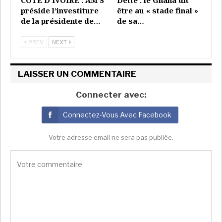
CÔTE D’IVOIRE : AM’S
Dette : le Ghana dit
rivaux : le Djiboutien Mahamoud Ali Youssouf, le
préside l’investiture
être au « stade final »
Mauricien Anil Gayan et le Malgache Richard
de la présidente de…
de sa…
Randriamandrato.
PREV
NEXT
Afrika Stratégies France avec RFI
LAISSER UN COMMENTAIRE
Connecter avec:
Connectez-Vous Avec Facebook
Votre adresse email ne sera pas publiée.