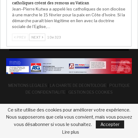
catholiques créent des remous au Vatican
Jean–Pierre Kutwa a appelé les catholiques de son diocèse
à une marche le 15 février pour la paix en Côte d’Ivoire. Si la
démarche paraît bien légitime en lien avec la doctrine
sociale de l’Eglise,…
PREV
NEXT
1 De 323
MENTIONS LEGALES
|
LA CHARTE DE DEONTOLOGIE
|
POLITIQUE
DE CONFIDENTIALITE
|
GESTION DES COOKIES
Ce site utilise des cookies pour améliorer votre expérience.
Nous supposerons que cela vous convient, mais vous pouvez
vous désabonner si vous le souhaitez.
Accepter
© 2026 - Afrika Strategies France. Tous droits réservés
Lire plus