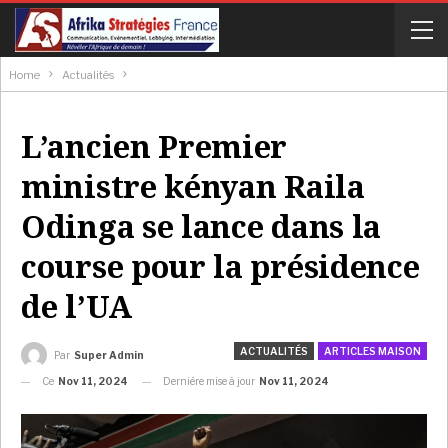
Home
Actualités
L’ancien Premier
ministre kényan Raila
Odinga se lance dans la
course pour la présidence
de l’UA
ACTUALITÉS
ARTICLES MAISON
Par
Super Admin
Ce
Nov 11, 2024
Dernière mise à jour
Nov 11, 2024