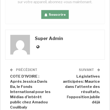
sur votre appareil, abonnez-vous maintenant.
Le champion du
panafricanisme
Souscrire
A LIRE AUSSI
Super Admin
Sommet Europe Afrique à Bruxelles sans le
Mali
Super Admin
Fév 10, 2022
Guinée : Mamadi Doumbouya devient
officiellement chef de…
PRÉCÉDENT
SUIVANT
Super Admin
Oct 1, 2021
COTE D’IVOIRE :
Législatives
Après Jessica Davis
anticipées: Maurice
Ba, le Fonds
dans l’attente des
Celui qui se présente comme le champion du
International pour les
résultats,
panafricanisme veut aussi renforcer les standards
Médias d’intérêt
l’opposition jubile
obligatoires pour les États membres : «
Ce qu’il faut
public chez Amadou
déjà
faire, c’est établir des normes minimales de base qui
Coulibaly