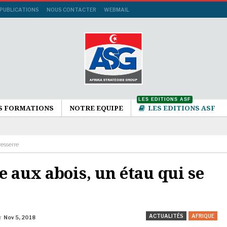
 PUBLICATIONS
NOUS CONTACTER
WEBMAIL
LES EDITIONS ASF
S FORMATIONS
NOTRE EQUIPE
LES EDITIONS ASF
resserre
 aux abois, un étau qui se
ACTUALITÉS
AFRIQUE
ur
Nov 5, 2018