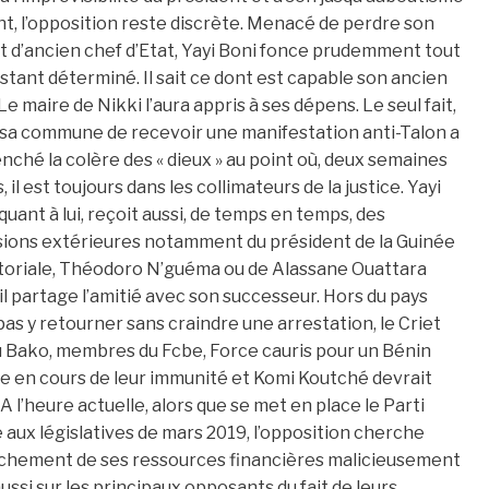
t, l’opposition reste discrète. Menacé de perdre son
t d’ancien chef d’Etat, Yayi Boni fonce prudemment tout
stant déterminé. Il sait ce dont est capable son ancien
. Le maire de Nikki l’aura appris à ses dépens. Le seul fait,
sa commune de recevoir une manifestation anti-Talon a
nché la colère des « dieux » au point où, deux semaines
, il est toujours dans les collimateurs de la justice. Yayi
quant à lui, reçoit aussi, de temps en temps, des
sions extérieures notamment du président de la Guinée
toriale, Théodoro N’guéma ou de Alassane Ouattara
il partage l’amitié avec son successeur. Hors du pays
as y retourner sans craindre une arrestation, le Criet
ou Bako, membres du Fcbe, Force cauris pour un Bénin
ée en cours de leur immunité et Komi Koutché devrait
A l’heure actuelle, alors que se met en place le Parti
e aux législatives de mars 2019, l’opposition cherche
èchement de ses ressources financières malicieusement
ssi sur les principaux opposants du fait de leurs