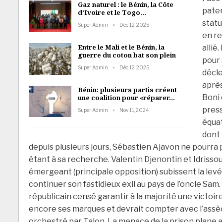
Gaz naturel : le Bénin, la Côte
paten
d’Ivoire et le Togo…
statu
Super Admin
Déc 12, 2025
en re
Entre le Mali et le Bénin, la
allié
guerre du coton bat son plein
pour 
Super Admin
Déc 12, 2025
décle
après
Bénin: plusieurs partis créent
Boni 
une coalition pour «réparer…
pres
Super Admin
Nov 11, 2024
équa
dont 
depuis plusieurs jours, Sébastien Ajavon ne pourra p
étant à sa recherche. Valentin Djenontin et Idriss
émergeant (principale opposition) subissent la lev
continuer son fastidieux exil au pays de l’oncle Sam. 
républicain censé garantir à la majorité une victoir
encore ses marques et devrait compter avec l’ass
orchestré par Talon. La menace de la prison plane au