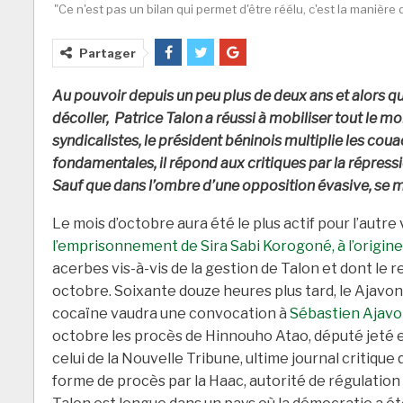
"Ce n'est pas un bilan qui permet d'être réélu, c'est la manière
Partager
Au pouvoir depuis un peu plus de deux ans et alors 
décoller, Patrice Talon a réussi à mobiliser tout le m
syndicalistes, le président béninois multiplie les cou
fondamentales, il répond aux critiques par la répress
Sauf que dans l’ombre d’une opposition évasive, se m
Le mois d’octobre aura été le plus actif pour l’autr
l’emprisonnement de Sira Sabi Korogoné, à l’origin
acerbes vis-à-vis de la gestion de Talon et dont le r
octobre. Soixante douze heures plus tard, le Ajavon
cocaïne vaudra une convocation à
Sébastien Ajavo
octobre les procès de Hinnouho Atao, député jeté en
celui de la Nouvelle Tribune, ultime journal critique
forme de procès par la Haac, autorité de régulation 