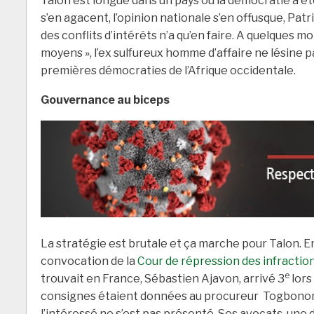
Talon est longue dans un pays où la démocratie a ét
s’en agacent, l’opinion nationale s’en offusque, Pat
des conflits d’intérêts n’a qu’en faire. A quelques moi
moyens », l’ex sulfureux homme d’affaire ne lésine 
premières démocraties de l’Afrique occidentale.
Gouvernance au biceps
La stratégie est brutale et ça marche pour Talon. En
convocation de la
Cour de répression des infractio
e
trouvait en France, Sébastien Ajavon, arrivé 3
lors
consignes étaient données au procureur Togbonon 
l’intéressé ne s’est pas présenté. Ses avocats, une di