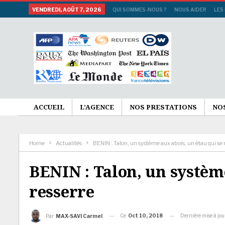
VENDREDI, AOÛT 7, 2026
QUI SOMMES-NOUS ?
NOUS AIDER
LES
ACCUEIL
L’AGENCE
NOS PRESTATIONS
NO
Home
Actualités
BENIN : Talon, un système aux abois, un étau qui se 
BENIN : Talon, un système
resserre
Ce
Oct 10, 2018
Dernière mise à jo
Par
MAX-SAVI Carmel