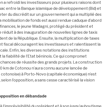
 a refroidi les investisseurs pour plusieurs raisons dont
ouac entre la Banque islamique de développement (Bid) et
 jeter du discrédit sur un gouvernement qui a multiplié des
a mobilisation de fonds est aussi rendue caduque d’abord
finances, le jeune Wadagni, protégé du président et
 réduit à des inauguration de nouvelles lignes de taxis
nt de la République. Ensuite, la multiplication de taxes
 fiscal découragent les investisseurs et ralentissent la
le. Enfin, les diverses notations des institutions
 la fiabilité de l’Etat béninois. Ce qui compromet
s chances de réussite des grands projets. La construction
30 km de Cotonou n’aura connu aucune lancée de
eue cotonoise) à Porto-Novo (capitale économique) n’est
, selon l’opposition, a sans cesse caractérisé la vision
opposition en débandade
à l’imprévisibilité du président et à son jusqu’auboutisme