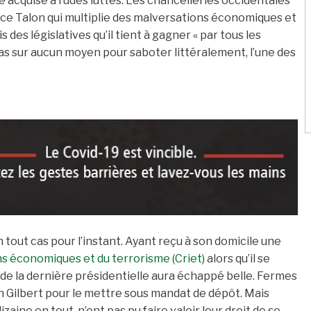
é acquise à rudes luttes. Les chancelleries occidentales
rice Talon qui multiplie des malversations économiques et
s des législatives qu’il tient à gagner « par tous les
pas sur aucun moyen pour saboter littéralement, l’une des
 tout cas pour l’instant. Ayant reçu à son domicile une
ns économiques et du terrorisme (Criet)
alors qu’il se
 de la dernière présidentielle aura échappé belle. Fermes
Gilbert pour le mettre sous mandat de dépôt. Mais
zaine en tout, n’ont pas pu faire valoir leur droit de se