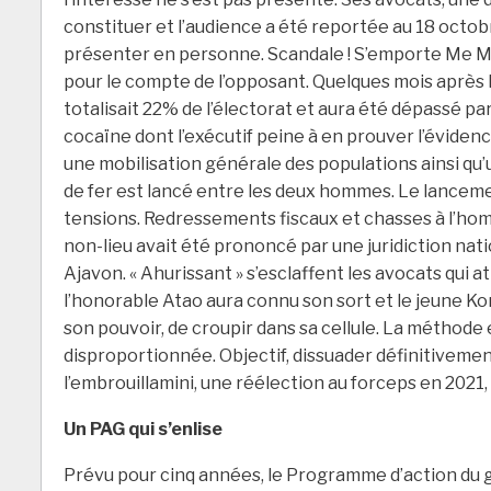
constituer et l’audience a été reportée au 18 octob
présenter en personne. Scandale ! S’emporte Me Ma
pour le compte de l’opposant. Quelques mois après l’
totalisait 22% de l’électorat et aura été dépassé par
cocaïne dont l’exécutif peine à en prouver l’évidence 
une mobilisation générale des populations ainsi qu’
de fer est lancé entre les deux hommes. Le lancement 
tensions. Redressements fiscaux et chasses à l’hom
non-lieu avait été prononcé par une juridiction nat
Ajavon. « Ahurissant » s’esclaffent les avocats qui
l’honorable Atao aura connu son sort et le jeune K
son pouvoir, de croupir dans sa cellule. La méthode 
disproportionnée. Objectif, dissuader définitivement
l’embrouillamini, une réélection au forceps en 2021
Un PAG qui s’enlise
Prévu pour cinq années, le Programme d’action du g