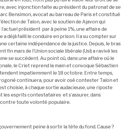
re, avec injonction faite au président du patronat de se
rc Bensimon, avocat au barreau de Paris et constitué
élection de Talon, avec le soutien de Ajavon qui
 l’actuel président par à peine 1%, une affaire de
a déjà failli le conduire en prison. Il a su compter sur
une certaine indépendance de la justice. Depuis, le bras
fin mars de l’Union sociale libérale (Usl) a ravivé les
me se succèdent. Au point où, dans une affaire où le
ionale, le Criet reprend la main et convoque Sébastien
 attendent impatiemment le 18 octobre. Entre temps,
orogoné continuera, pour avoir osé contester Talon et
est choisie, à chaque sortie audacieuse, une riposte
 les esprits contestataires et s’assurer, dans
, contre toute volonté populaire.
ouvernement peine à sortir la tête du fond. Cause ?