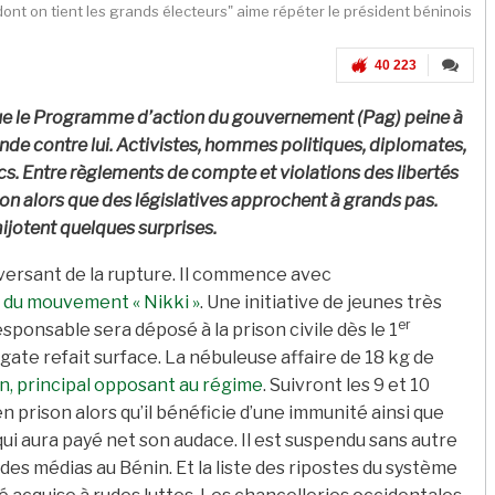
 dont on tient les grands électeurs" aime répéter le président béninois
40 223
que le Programme d’action du gouvernement (Pag) peine à
onde contre lui. Activistes, hommes politiques, diplomates,
acs. Entre règlements de compte et violations des libertés
ion alors que des législatives approchent à grands pas.
ijotent quelques surprises.
e versant de la rupture. Il commence avec
e du mouvement « Nikki »
. Une initiative de jeunes très
er
esponsable sera déposé à la prison civile dès le 1
gate refait surface. La nébuleuse affaire de 18 kg de
n, principal opposant au régime
. Suivront les 9 et 10
 prison alors qu’il bénéficie d’une immunité ainsi que
 qui aura payé net son audace. Il est suspendu sans autre
des médias au Bénin. Et la liste des ripostes du système