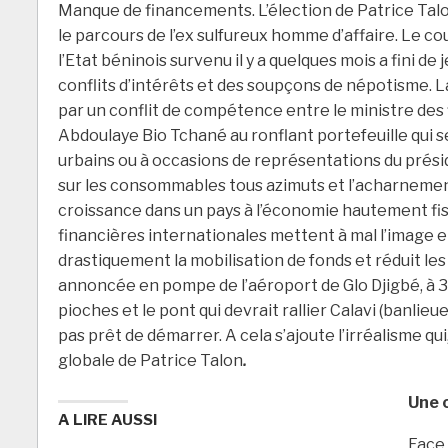
Manque de financements. L’élection de Patrice Talon
le parcours de l’ex sulfureux homme d’affaire. Le c
l’Etat béninois survenu il y a quelques mois a fini de
conflits d’intérêts et des soupçons de népotisme. L
par un conflit de compétence entre le ministre des 
Abdoulaye Bio Tchané au ronflant portefeuille qui se
urbains ou à occasions de représentations du préside
sur les consommables tous azimuts et l’acharnement
croissance dans un pays à l’économie hautement fisca
financières internationales mettent à mal l’image et
drastiquement la mobilisation de fonds et réduit le
annoncée en pompe de l’aéroport de Glo Djigbé, à 
pioches et le pont qui devrait rallier Calavi (banli
pas prêt de démarrer. A cela s’ajoute l’irréalisme qui
globale de Patrice Talon
.
Une 
A LIRE AUSSI
Face 