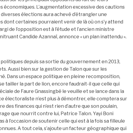
les économiques. L’augmentation excessive des cautions
x diverses élections aura achevé d’étrangler une
es dont certaines pourraient venir de là où on s’y attend
gi de l’opposition est à l’étude et l’ancien ministre
onitruant Candide Azannaï, annonce « un plan inattendu ».
 politiques depuis sa sortie du gouvernement en 2013,
ets. Aussi bien sur la gestion de Talon que sur les
né. Dans un espace politique en pleine recomposition,
tailler la part de lion, encore faudrait-il que celle qui
iale de Faure Gnassingbé le veuille et se lance dans la
ce électoraliste n’est plus à démontrer, elle comptera sur
e des finances qui n’est rien d’autre que son poulain,
age que nourrit contre lui, Patrice Talon. Yayi Boni
 l’occasion de soutenir celle qui est à la fois sa filleule
connues. A tout cela, s’ajoute un facteur géographique qui