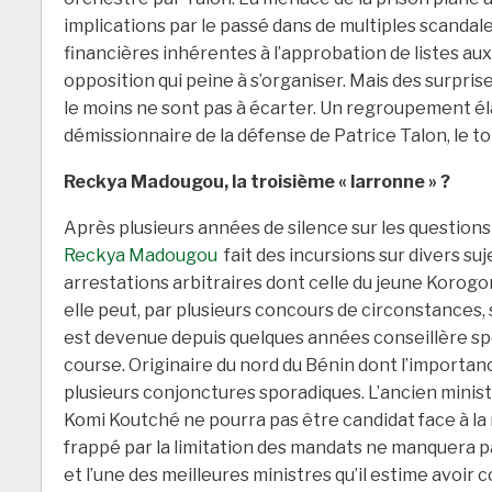
implications par le passé dans de multiples scanda
financières inhérentes à l’approbation de listes au
opposition qui peine à s’organiser. Mais des surpris
le moins ne sont pas à écarter. Un regroupement élar
démissionnaire de la défense de Patrice Talon, le t
Reckya Madougou, la troisième « larronne » ?
Après plusieurs années de silence sur les questions
Reckya Madougou
fait des incursions sur divers suj
arrestations arbitraires dont celle du jeune Korogo
elle peut, par plusieurs concours de circonstances, se 
est devenue depuis quelques années conseillère spéc
course. Originaire du nord du Bénin dont l’importan
plusieurs conjonctures sporadiques. L’ancien ministr
Komi Koutché ne pourra pas être candidat face à la r
frappé par la limitation des mandats ne manquera pas à
et l’une des meilleures ministres qu’il estime avoir 