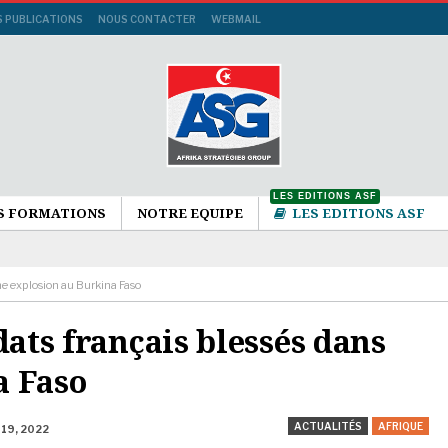
S PUBLICATIONS
NOUS CONTACTER
WEBMAIL
LES EDITIONS ASF
S FORMATIONS
NOTRE EQUIPE
LES EDITIONS ASF
une explosion au Burkina Faso
dats français blessés dans
a Faso
ACTUALITÉS
AFRIQUE
 19, 2022