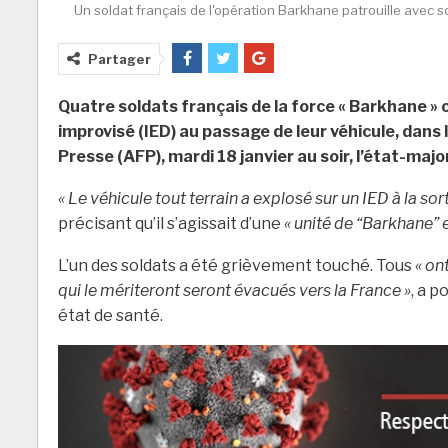
Un soldat français de l'opération Barkhane patrouille ave
Partager
Quatre soldats français de la force « Barkhane » o
improvisé (IED) au passage de leur véhicule, dans
Presse (AFP), mardi 18 janvier au soir, l’état-majo
« Le véhicule tout terrain a explosé sur un IED à la so
précisant qu’il s’agissait d’une
« unité de “Barkhane”
L’un des soldats a été grièvement touché. Tous
« on
qui le mériteront seront évacués vers la France »
, a p
état de santé.