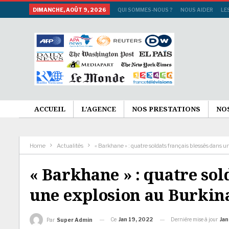
DIMANCHE, AOÛT 9, 2026
QUI SOMMES-NOUS ?
NOUS AIDER
LE
ACCUEIL
L’AGENCE
NOS PRESTATIONS
NO
Home
Actualités
« Barkhane » : quatre soldats français blessés dans 
« Barkhane » : quatre sol
une explosion au Burkin
Ce
Jan 19, 2022
Dernière mise à jour
Jan
Par
Super Admin