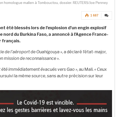
c son homologue malien à Tombouctou, dossier. REUTERS/Joe Penney
1 687
nt été blessés lors de l’explosion d’un engin explosif
 le nord du Burkina Faso, a annoncé à l’Agence France-
r français.
rtie de l’aéroport de Ouahigouya »
, a déclaré l’état-major,
 en mission de reconnaissance »
.
t été immédiatement évacués vers Gao »
, au Mali.
« Ceux
oursuivi la même source, sans autre précision sur leur