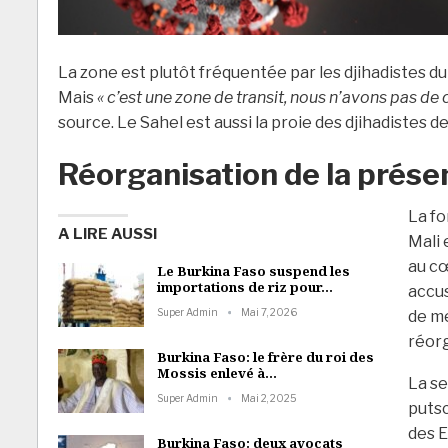
La zone est plutôt fréquentée par les djihadistes du 
Mais
« c’est une zone de transit, nous n’avons pas de 
source. Le Sahel est aussi la proie des djihadistes de
Réorganisation de la prése
La fo
A LIRE AUSSI
Mali 
au cœ
Le Burkina Faso suspend les
importations de riz pour…
accus
Super Admin
Mai 7, 2026
de me
réorg
Burkina Faso: le frère du roi des
Mossis enlevé à…
La se
Super Admin
Mai 2, 2025
putsc
des E
Burkina Faso: deux avocats