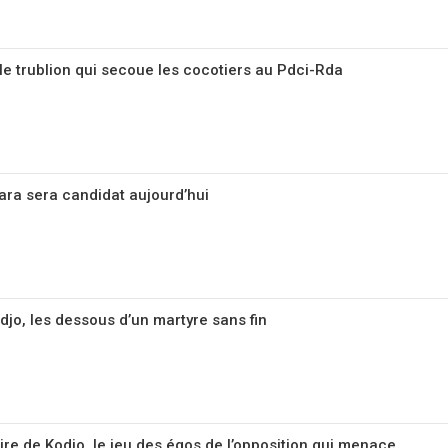
le trublion qui secoue les cocotiers au Pdci-Rda
ara sera candidat aujourd’hui
o, les dessous d’un martyre sans fin
ire de Kodjo, le jeu des égos de l’opposition qui menace