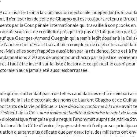
s
f ça
» insiste-t-on à la Commission électorale indépendante. Si Guil
n, il n’en est rien de celle de Gbagbo qui est toujours retenu à Bruxe
ents par la Cour pénale internationale qui travaille à son procès en
urait souffert de crédibilité puisqu’il n’a pas été fait par son parti, 
auf que Georges-Armand Ouegnin qui a remis ledit dossier à la Cei s
 de l’ancien chef d’Etat. Il serait bien complexe de rejeter les candida
nne. Mais elles sont frappées aussi bien par la résidence, Soro est à 
ondamnations à 20 ans de prison pour chacun par la justice ivoirienne
, il faut être inscrit sur la liste électorale, ce qui n’est le cas ni pour l
ctorale n’aura jamais été aussi embarrassée.
e qui ne s’attendait pas à de telles candidatures est très embarrassée.
retrait de la liste électorale des noms de Laurent Gbagbo et de Guilla
ortants de la vie politique. «
Une décision conforme à la loi
» avait t
président de la Cei «
aura moins de facilité à défendre le rejet de la 
 diplomatique française qui a requis l’anonymat auprès de Afrika Str
ectoral de la Côte d’Ivoire, le pays est tenu à l’œil par ses principau
uation d’autant plus délicate que par deux fois, des militants ont env