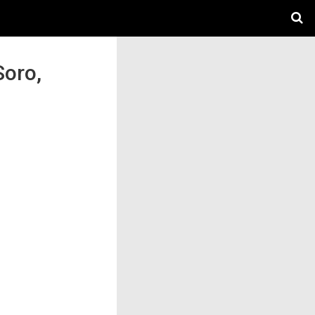
Soro,