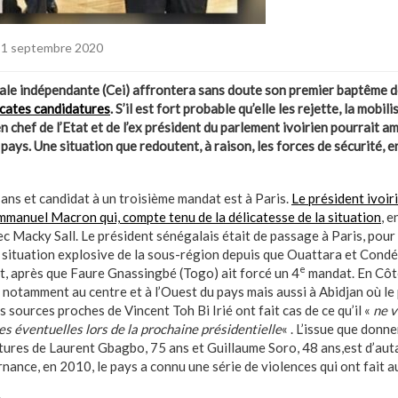
 1 septembre 2020
le indépendante (Cei) affrontera sans doute son premier baptême de 
icates candidatures
. S’il est fort probable qu’elle les rejette, la mobi
n chef de l’Etat et de l’ex président du parlement ivoirien pourrait amp
pays. Une situation que redoutent, à raison, les forces de sécurité, 
ans et candidat à un troisième mandat est à Paris.
Le président ivoir
mmanuel Macron qui, compte tenu de la délicatesse de la situation
, 
ec Macky Sall. Le président sénégalais était de passage à Paris, pou
 situation explosive de la sous-région depuis que Ouattara et Condé
e
, après que Faure Gnassingbé (Togo) ait forcé un 4
mandat. En Côte 
 notamment au centre et à l’Ouest du pays mais aussi à Abidjan où le p
 sources proches de Vincent Toh Bi Irié ont fait cas de ce qu’il «
ne v
s éventuelles lors de la prochaine présidentielle
« . L’issue que donn
tures de Laurent Gbagbo, 75 ans et Guillaume Soro, 48 ans,est d’auta
ernance, en 2010, le pays a connu une série de violences qui ont fait