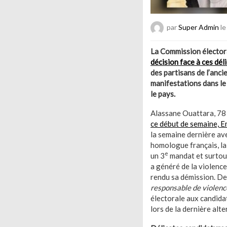
par
Super Admin
le
La Commission électora
décision face à ces dél
des partisans de l’ancie
manifestations dans le 
le pays.
Alassane Ouattara, 78 
ce début de semaine, E
la semaine dernière av
homologue français, la
e
un 3
mandat et surtout
a généré de la violence
rendu sa démission. Des
responsable de violence
électorale aux candida
lors de la dernière alt