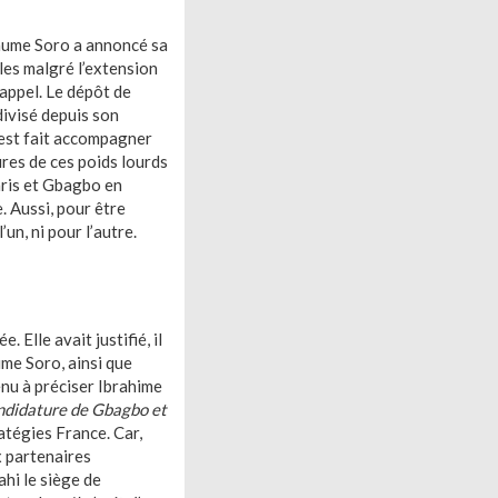
laume Soro a annoncé sa
lles malgré l’extension
 appel. Le dépôt de
divisé depuis son
’est fait accompagner
tures de ces poids lourds
Paris et Gbagbo en
. Aussi, pour être
’un, ni pour l’autre.
 Elle avait justifié, il
ume Soro, ainsi que
enu à préciser Ibrahime
candidature de Gbagbo et
atégies France. Car,
x partenaires
ahi le siège de