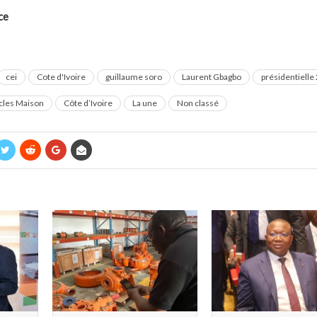
ce
cei
Cote d'Ivoire
guillaume soro
Laurent Gbagbo
présidentielle
icles Maison
Côte d’Ivoire
La une
Non classé