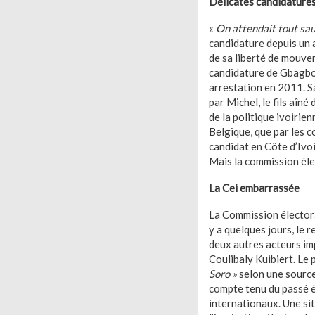
Délicates candidature
«
On attendait tout sau
candidature depuis un a
de sa liberté de mouvem
candidature de Gbagbo a
arrestation en 2011. S
par Michel, le fils aîné
de la politique ivoirie
Belgique, que par les c
candidat en Côte d’Ivoire
Mais la commission éle
La Cei embarrassée
La Commission électoral
y a quelques jours, le 
deux autres acteurs imp
Coulibaly Kuibiert. Le 
Soro »
selon une source
compte tenu du passé él
internationaux. Une sit