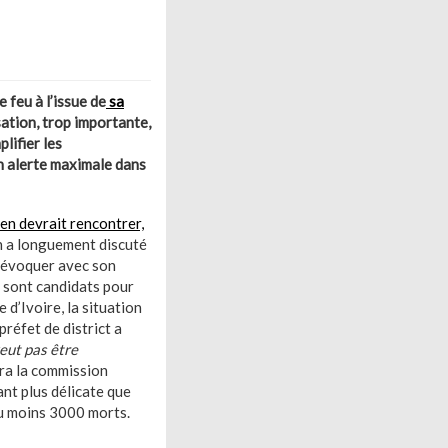
feu à l’issue de
sa
lisation, trop importante,
lifier les
en alerte maximale dans
ien devrait rencontrer,
en a longuement discuté
r évoquer avec son
 sont candidats pour
d’Ivoire, la situation
réfet de district a
eut pas être
era la commission
nt plus délicate que
 au moins 3000 morts.