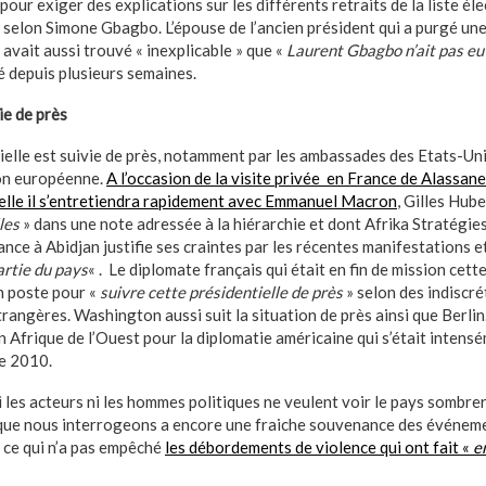
 pour exiger des explications sur les différents retraits de la liste él
 selon Simone Gbagbo. L’épouse de l’ancien président qui a purgé une
 avait aussi trouvé « inexplicable » que «
Laurent Gbagbo n’ait pas eu
é depuis plusieurs semaines.
ie de près
ielle est suivie de près, notamment par les ambassades des Etats-Uni
ion européenne.
A l’occasion de la visite privée en France de Alassan
elle il s’entretiendra rapidement avec Emmanuel Macron
, Gilles Hub
les
» dans une note adressée à la hiérarchie et dont Afrika Stratégies
nce à Abidjan justifie ses craintes par les récentes manifestations e
artie du pays
« . Le diplomate français qui était en fin de mission cet
n poste pour «
suivre cette présidentielle de près
» selon des indiscr
trangères. Washington aussi suit la situation de près ainsi que Berlin
en Afrique de l’Ouest pour la diplomatie américaine qui s’était intens
de 2010.
ni les acteurs ni les hommes politiques ne veulent voir le pays sombrer
 que nous interrogeons a encore une fraiche souvenance des événem
, ce qui n’a pas empêché
les débordements de violence qui ont fait «
e