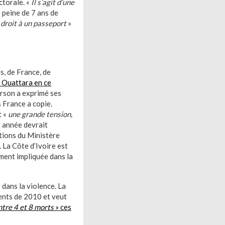
ectorale. «
Il s’agit d’une
 peine de 7 ans de
 droit à un passeport
»
s, de France, de
e Ouattara en ce
erson a exprimé ses
 France a copie.
t «
une grande tension,
te année devrait
étions du Ministère
. La Côte d’Ivoire est
ément impliquée dans la
 dans la violence. La
ents de 2010 et veut
ntre 4 et 8 morts
» ces