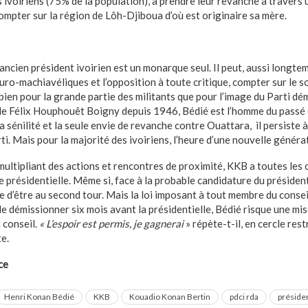
 ivoiriens (75% de la population), à prendre leur revanche à travers 
ompter sur la région de Lôh-Djiboua d’où est originaire sa mère.
’ancien président ivoirien est un monarque seul. Il peut, aussi longtem
turo-machiavéliques et l’opposition à toute critique, compter sur le s
bien pour la grande partie des militants que pour l’image du Parti d
 de Félix Houphouêt Boigny depuis 1946, Bédié est l’homme du passé q
a sénilité et la seule envie de revanche contre Ouattara, il persiste à
rti. Mais pour la majorité des ivoiriens, l’heure d’une nouvelle généra
 multipliant des actions et rencontres de proximité, KKB a toutes les
e présidentielle. Même si, face à la probable candidature du président
ce d’être au second tour. Mais la loi imposant à tout membre du conse
e démissionner six mois avant la présidentielle, Bédié risque une mise
 conseil.
« L’espoir est permis, je gagnerai
» répète-t-il, en cercle res
e.
ce
Henri Konan Bédié
KKB
Kouadio Konan Bertin
pdci rda
préside