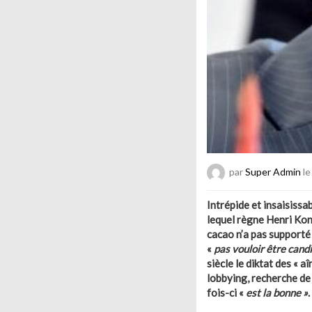
par
Super Admin
le
Intrépide et insaisissa
lequel règne Henri Kon
cacao n’a pas supporté l
«
pas vouloir être cand
siècle le diktat des « a
lobbying, recherche de 
fois-ci «
est la bonne »
.