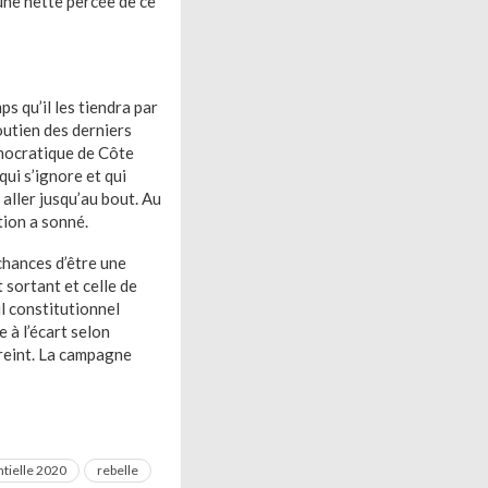
une nette percée de ce
ps qu’il les tiendra par
outien des derniers
émocratique de Côte
ui s’ignore et qui
 aller jusqu’au bout. Au
tion a sonné.
 chances d’être une
 sortant et celle de
il constitutionnel
 à l’écart selon
treint. La campagne
ntielle 2020
rebelle