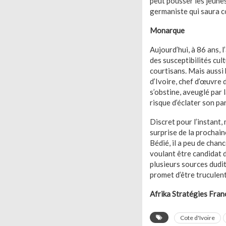
peut pousser les jeunes
germaniste qui saura c
Monarque
Aujourd’hui, à 86 ans, l
des susceptibilités cul
courtisans. Mais aussi 
d’Ivoire, chef d’œuvre
s’obstine, aveuglé par l
risque d’éclater son pa
Discret pour l’instant,
surprise de la prochain
Bédié, il a peu de chan
voulant être candidat d
plusieurs sources dudit
promet d’être truculent
Afrika Stratégies Fran
Cote d'Ivoire