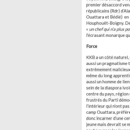
premier désaccord vena
républicains (Rdr) d’Al
Ouattara et Bédié) en 2
Houphouêt-Boigny. Depui
«
un chef qui n’a plus p
l’écrasant monarque qui
Force
KKB a un côté naturel,
aussi un pragmatisme t
extrêmement malicieux, 
même du long apprentis
aussi un homme de liens
sein de la diaspora ivo
centre du pays, région 
frustrés du Parti démoc
l’intérieur qui n’ont pa
camp Ouattara, préfère
donc incarner d’une cer
jeune mais devrait se m