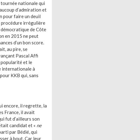
e tournée nationale qui
eaucoup d’admiration et
n pour faire un deuil
e procédure irrégulière
ti démocratique de Côte
tion en 2015 ne peut
chances d’un bon score.
t, au pire, se
vançant Pascal Affi
popularité et le
e internationale à
 pour KKB qui, sans
encore, il regrette, la
s France, il avait
ui fut d’ailleurs son
était candidat et «
ne
arti par Bédié, qui
usser à bout. Car leur