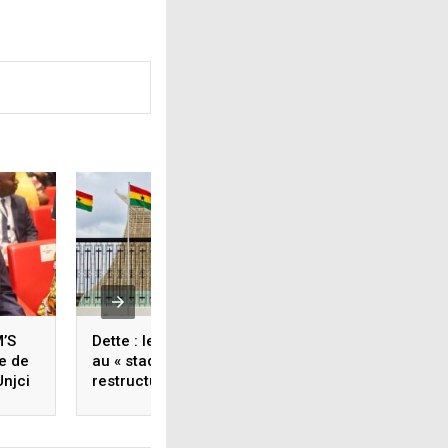
M’S
Dette : le Ghana dit être
COTE D’IVOIRE : Ap
re de
au « stade final » de sa
Conférence
Unjci
restructuration
internationale Abi
du
2, Amadou Couliba
f pour
fait d’Edouard Lok
Commandeur »