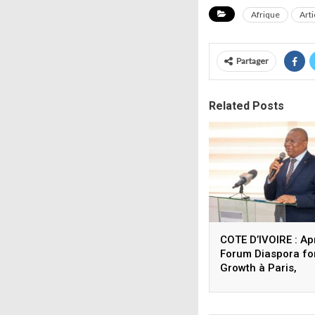
Afrique
Art
Partager
Related Posts
COTE D’IVOIRE : Ap
Forum Diaspora fo
Growth à Paris,
Coulibaly lance le
Sigmicom à Abidja