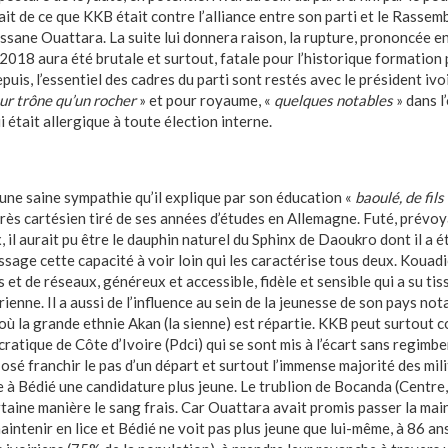
it de ce que KKB était contre l’alliance entre son parti et le Rasse
assane Ouattara. La suite lui donnera raison, la rupture, prononcée en
018 aura été brutale et surtout, fatale pour l’historique formation 
s, l’essentiel des cadres du parti sont restés avec le président ivoi
our trône qu’un rocher
» et pour royaume, «
quelques notables
» dans 
 était allergique à toute élection interne.
 une saine sympathie qu’il explique par son éducation «
baoulé, de fils
rès cartésien tiré de ses années d’études en Allemagne. Futé, prévoy
il aurait pu être le dauphin naturel du Sphinx de Daoukro dont il a été
sage cette capacité à voir loin qui les caractérise tous deux. Kouad
 et de réseaux, généreux et accessible, fidèle et sensible qui a su ti
irienne. Il a aussi de l’influence au sein de la jeunesse de son pays n
où la grande ethnie Akan (la sienne) est répartie. KKB peut surtout co
ratique de Côte d’Ivoire (Pdci) qui se sont mis à l’écart sans regimber
s osé franchir le pas d’un départ et surtout l’immense majorité des mili
 à Bédié une candidature plus jeune. Le trublion de Bocanda (Centre,
taine manière le sang frais. Car Ouattara avait promis passer la mai
aintenir en lice et Bédié ne voit pas plus jeune que lui-même, à 86 ans