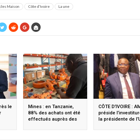
icles Maison
Côte d’Ivoire
La une
rès le
Mines : en Tanzanie,
CÔTE D’IVOIRE : A
r
88% des achats ont été
préside l’investitu
effectués auprès des
la présidente de l’
fournisseurs locaux
avant les Assises 
n
Groupe Consultati
le PND