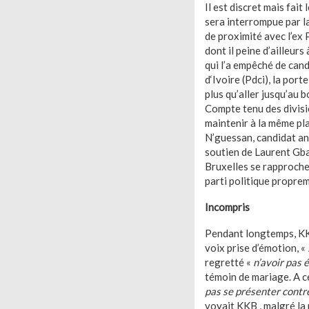
Il est discret mais fai
sera interrompue par l
de proximité avec l’ex P
dont il peine d’ailleur
qui l’a empêché de can
d‘Ivoire (Pdci), la por
plus qu’aller jusqu’au b
Compte tenu des divisio
maintenir à la même pla
N’guessan, candidat ann
soutien de Laurent Gbag
Bruxelles se rapproche 
parti politique proprem
Incompris
Pendant longtemps, KKB
voix prise d’émotion, «
regretté «
n’avoir pas 
témoin de mariage. A ce
pas se présenter contre
voyait KKB , malgré la p