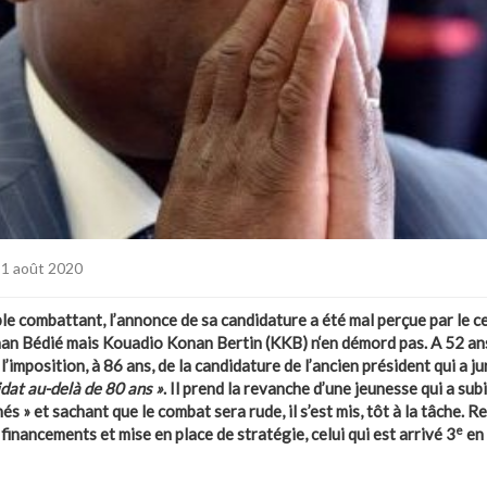
 1 août 2020
ble combattant, l’annonce de sa candidature a été mal perçue par le ce
an Bédié mais Kouadio Konan Bertin (KKB) n‘en démord pas. A 52 ans
’imposition, à 86 ans, de la candidature de l’ancien président qui a ju
idat au-delà de 80 ans »
. Il prend la revanche d’une jeunesse qui a su
înés » et sachant que le combat sera rude, il s’est mis, tôt à la tâche. 
e
financements et mise en place de stratégie, celui qui est arrivé 3
en 