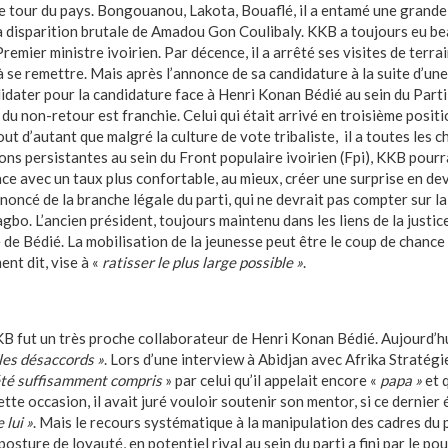
t le tour du pays. Bongouanou, Lakota, Bouaflé, il a entamé une grand
a disparition brutale de Amadou Gon Coulibaly. KKB a toujours eu b
remier ministre ivoirien. Par décence, il a arrêté ses visites de terrai
s à se remettre. Mais après l’annonce de sa candidature à la suite d’un
didater pour la candidature face à Henri Konan Bédié au sein du Par
te du non-retour est franchie. Celui qui était arrivé en troisième posi
out d’autant que malgré la culture de vote tribaliste, il a toutes les 
ns persistantes au sein du Front populaire ivoirien (Fpi), KKB pourrai
ce avec un taux plus confortable, au mieux, créer une surprise en de
oncé de la branche légale du parti, qui ne devrait pas compter sur la 
bo. L’ancien président, toujours maintenu dans les liens de la justic
de Bédié. La mobilisation de la jeunesse peut être le coup de chance
ent dit, vise à «
ratisser le plus large possible »
.
 fut un très proche collaborateur de Henri Konan Bédié. Aujourd’hui 
les désaccords »
. Lors d’une interview à Abidjan avec Afrika Stratégie
été suffisamment compris
» par celui qu’il appelait encore «
papa »
et q
tte occasion, il avait juré vouloir soutenir son mentor, si ce dernier 
 lui »
. Mais le recours systématique à la manipulation des cadres du p
osture de loyauté, en potentiel rival au sein du parti a fini par le po