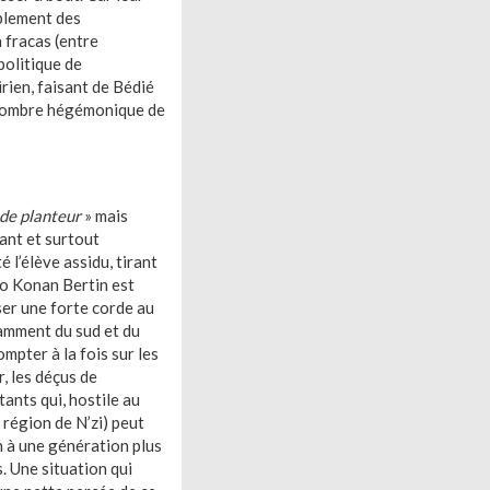
mblement des
 fracas (entre
politique de
rien, faisant de Bédié
l’ombre hégémonique de
 de planteur
» mais
ant et surtout
 l’élève assidu, tirant
io Konan Bertin est
sser une forte corde au
otamment du sud et du
mpter à la fois sur les
, les déçus de
tants qui, hostile au
 région de N’zi) peut
n à une génération plus
. Une situation qui