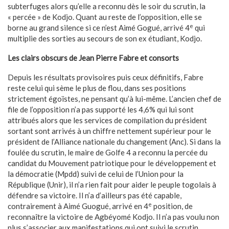
subterfuges alors qu’elle a reconnu dès le soir du scrutin, la
« percée » de Kodjo. Quant au reste de l’opposition, elle se
e
borne au grand silence si ce n’est Aimé Gogué, arrivé 4
qui
multiplie des sorties au secours de son ex étudiant, Kodjo.
Les clairs obscurs de Jean Pierre Fabre et consorts
Depuis les résultats provisoires puis ceux définitifs, Fabre
reste celui qui sème le plus de flou, dans ses positions
strictement égoïstes, ne pensant qu’à lui-même. L’ancien chef de
file de l’opposition n’a pas supporté les 4,6% qui lui sont
attribués alors que les services de compilation du président
sortant sont arrivés à un chiffre nettement supérieur pour le
président de l’Alliance nationale du changement (Anc). Si dans la
foulée du scrutin, le maire de Golfe 4 a reconnu la percée du
candidat du Mouvement patriotique pour le développement et
la démocratie (Mpdd) suivi de celui de l’Union pour la
République (Unir), il n’a rien fait pour aider le peuple togolais à
défendre sa victoire. Il n’a d’ailleurs pas été capable,
e
contrairement à Aimé Guogué, arrivé en 4
position, de
reconnaître la victoire de Agbéyomé Kodjo. Il n’a pas voulu non
plus s’associer aux manifestations qui ont suivi le scrutin