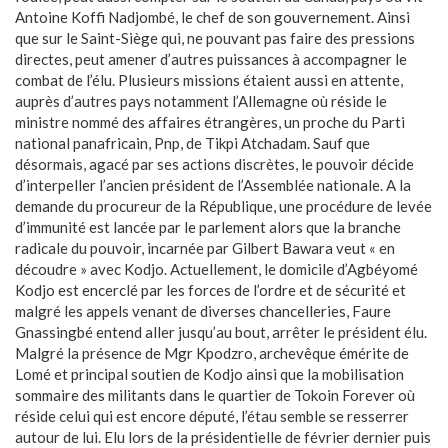
Antoine Koffi Nadjombé, le chef de son gouvernement. Ainsi
que sur le Saint-Siège qui, ne pouvant pas faire des pressions
directes, peut amener d’autres puissances à accompagner le
combat de l’élu. Plusieurs missions étaient aussi en attente,
auprès d’autres pays notamment l’Allemagne où réside le
ministre nommé des affaires étrangères, un proche du Parti
national panafricain, Pnp, de Tikpi Atchadam. Sauf que
désormais, agacé par ses actions discrètes, le pouvoir décide
d’interpeller l’ancien président de l’Assemblée nationale. A la
demande du procureur de la République, une procédure de levée
d’immunité est lancée par le parlement alors que la branche
radicale du pouvoir, incarnée par Gilbert Bawara veut « en
découdre » avec Kodjo. Actuellement, le domicile d’Agbéyomé
Kodjo est encerclé par les forces de l’ordre et de sécurité et
malgré les appels venant de diverses chancelleries, Faure
Gnassingbé entend aller jusqu’au bout, arrêter le président élu.
Malgré la présence de Mgr Kpodzro, archevêque émérite de
Lomé et principal soutien de Kodjo ainsi que la mobilisation
sommaire des militants dans le quartier de Tokoin Forever où
réside celui qui est encore député, l’étau semble se resserrer
autour de lui. Elu lors de la présidentielle de février dernier puis