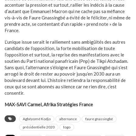
accentuer la pression et surtout, rallier les indécis à la cause
d’autant que Emmanuel Macron qui ne cache pas sa méfiance
vis-à-vis de Faure Gnassingbé a évité de le féliciter, ni même de
prendre acte, se contentant d’un rapide « prend note » de la
France.
L’unique issue serait le ralliement sans ambigüités des autres
candidats de l’opposition, la forte mobilisation de toute
l’opposition et surtout, la reprise des manifestations avec le
soutien du Parti national panafricain (Pnp) de Tikpi Atchadam.
Sans quoi, l’alternance s’éloigne et Faure Gnassingbé qui s’est
arrogé le droit de rester au pouvoir jusqu’en 2030 aura un
boulevard devant lui. L’histoire retiendra la responsabilité de
ceux qui se sont abonnés au silence car ne rien dire, c’est
consentir.
MAX-SAVI Carmel, Afrika Stratégies France
Agbéyomé Kodjo
alternance
faure gnassingbé
présidentielle 2020
togo