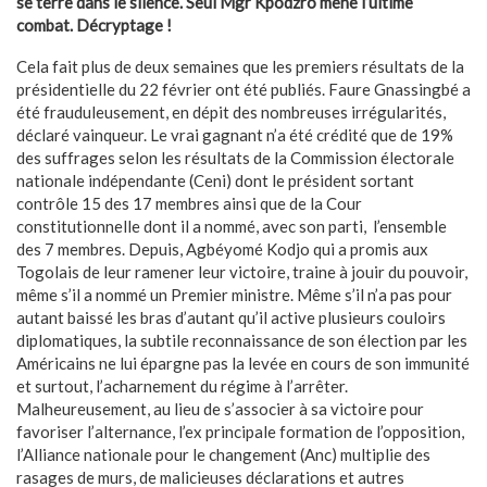
se terre dans le silence. Seul Mgr Kpodzro mène l’ultime
combat. Décryptage !
Cela fait plus de deux semaines que les premiers résultats de la
présidentielle du 22 février ont été publiés. Faure Gnassingbé a
été frauduleusement, en dépit des nombreuses irrégularités,
déclaré vainqueur. Le vrai gagnant n’a été crédité que de 19%
des suffrages selon les résultats de la Commission électorale
nationale indépendante (Ceni) dont le président sortant
contrôle 15 des 17 membres ainsi que de la Cour
constitutionnelle dont il a nommé, avec son parti, l’ensemble
des 7 membres. Depuis, Agbéyomé Kodjo qui a promis aux
Togolais de leur ramener leur victoire, traine à jouir du pouvoir,
même s’il a nommé un Premier ministre. Même s’il n’a pas pour
autant baissé les bras d’autant qu’il active plusieurs couloirs
diplomatiques, la subtile reconnaissance de son élection par les
Américains ne lui épargne pas la levée en cours de son immunité
et surtout, l’acharnement du régime à l’arrêter.
Malheureusement, au lieu de s’associer à sa victoire pour
favoriser l’alternance, l’ex principale formation de l’opposition,
l’Alliance nationale pour le changement (Anc) multiplie des
rasages de murs, de malicieuses déclarations et autres