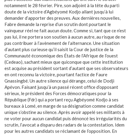
notamment le 28 février. Pire, son adjoint à la tête du parti
doute de la victoire d’Agbéyomé Kodjo allant jusqu’à lui
demander d’apporter des preuves. Aux dernières nouvelles,
Fabre demande la reprise d’un scrutin dont pourtant le
vainqueur réel ne fait aucun doute. Comme si, tant que ce n’est
pas lui, il ne portera son soutien à aucun autre, au risque de ne
pas contribuer à l’avènement de l’alternance. Une situation
d’autant plus curieuse qu’il saisit la Cour de justice de la
Communauté économique des États de l’Afrique de l’ouest
(Cedeao), sachant mieux que quiconque que cette institution
est acquise au président sortant d’autant que ses observateurs
en ont reconnu la victoire, pourtant factice de Faure
Gnassingbé. Un autre silence qui dérange, celui de Dodji
Apévon. Faisant jusqu’à un passé récent office d’opposant
sérieux, le président des Forces démocratiques pour la
République (Fdr) qui a portant reçu Agbéyomé Kodjo à ses
bureaux à Lomé, en marge de sa désignation comme candidat
unique s’obstine au silence. Après avoir appelé ses militants à
ne voter pour aucun candidat puis dénoncé les irrégularités du
scrutin, l’avocat a disparu des radars de la contestation. Idem
pour les autres candidats se réclamant de l’opposition. En