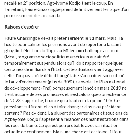
e
recalé en 2
position, Agbéyomé Kodjo tient le coup. En
l’arrêtant, Faure Gnassingbé prend définitivement le risque d’un
pourrissement de son mandat.
Raisons d’espérer
Faure Gnassingbé devait prêter serment le 11 mars. Mais il a
hésité pour calmer les pressions avant de reporter à la saint
glinglin. L’élection du Togo au Millenium challenge account
(Mca), programme sociopolitique américain aurait été
temporairement suspendu alors qu’il doit rapporter quelques
centaines de milliards à l’Etat. Cette situation vient aggraver
celle d’un pays où le déficit budgétaire s’accroit et surtout, où
le taux d’endettement (plus de 80%), s’envole. Le Plan national
de développement (Pnd) pompeusement lancé en mars 2019 ne
tient aucune de ses promesses et n’est, alors que son échéance
de 2023 s’approche, financé qu’à hauteur d’à peine 10%. Ces
pressions suffiront-elles à faire changer d’avis au président
sortant ? Pas évident. La plupart des partenaires et soutiens de
Agbéyomé Kodjo l’appellent à relancer des manifestations dans
les rues de Lomé. Ce qui est peu probable avec sa situation
actuelle de confinement. Mais une chose est certaine, il faut