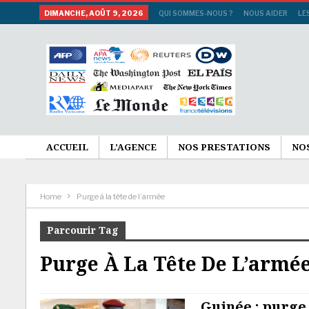
DIMANCHE, AOÛT 9, 2026
QUI SOMMES-NOUS ?
NOUS AIDER
LE
ACCUEIL
L’AGENCE
NOS PRESTATIONS
NO
Home
Purge à la tête de l’armée
Parcourir Tag
Purge À La Tête De L’armé
Guinée : purge