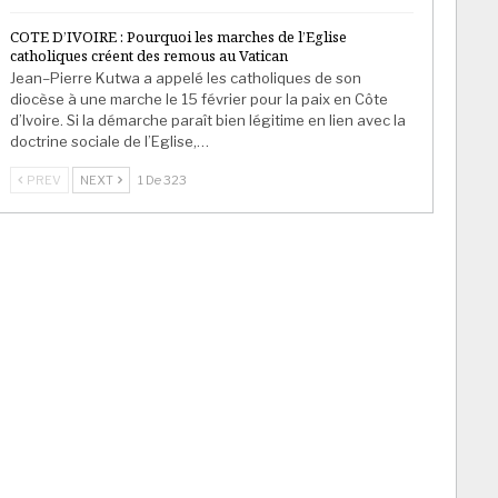
COTE D’IVOIRE : Pourquoi les marches de l’Eglise
catholiques créent des remous au Vatican
Jean–Pierre Kutwa a appelé les catholiques de son
diocèse à une marche le 15 février pour la paix en Côte
d’Ivoire. Si la démarche paraît bien légitime en lien avec la
doctrine sociale de l’Eglise,…
PREV
NEXT
1 De 323