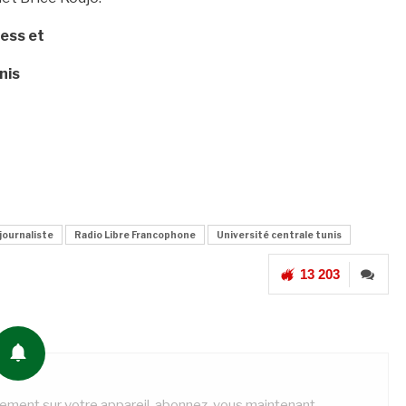
ess et
nis
journaliste
Radio Libre Francophone
Université centrale tunis
13 203
tement sur votre appareil, abonnez-vous maintenant.