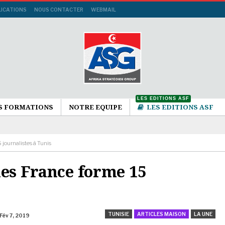
LICATIONS
NOUS CONTACTER
WEBMAIL
LES EDITIONS ASF
S FORMATIONS
NOTRE EQUIPE
LES EDITIONS ASF
 journalistes à Tunis
ies France forme 15
TUNISIE
ARTICLES MAISON
LA UNE
Fév 7, 2019