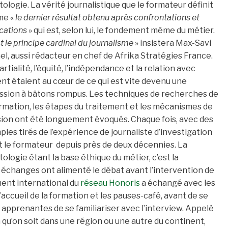
ologie. La vérité journalistique que le formateur définit
e «
le dernier résultat obtenu après confrontations et
ications
» qui est, selon lui, le fondement même du métier.
t le principe cardinal du journalisme
» insistera Max-Savi
l, aussi rédacteur en chef de Afrika Stratégies France.
artialité, l’équité, l’indépendance et la relation avec
ent étaient au cœur de ce qui est vite devenu une
ssion à bâtons rompus. Les techniques de recherches de
ormation, les étapes du traitement et les mécanismes de
sion ont été longuement évoqués. Chaque fois, avec des
les tirés de l’expérience de journaliste d’investigation
t le formateur depuis près de deux décennies. La
ologie étant la base éthique du métier, c’est la
t échanges ont alimenté le débat avant l’intervention de
ent international du
réseau Honoris
a échangé avec les
’accueil de la formation et les pauses-café, avant de se
apprenantes de se familiariser avec l’interview. Appelé
 qu’on soit dans une région ou une autre du continent,