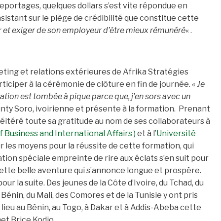
eportages, quelques dollars s’est vite répondue en
sistant sur le piège de crédibilité que constitue cette
r et exiger de son employeur d’être mieux rémunéré
« .
ting et relations extérieures de Afrika Stratégies
rticiper à la cérémonie de clôture en fin de journée. «
Je
ation est tombée à pique parce que, j’en sors avec un
ty Soro, ivoirienne et présente à la formation. Prenant
 réitéré toute sa gratitude au nom de ses collaborateurs à
 Business and International Affairs )
et à l’
Université
ur les moyens pour la réussite de cette formation, qui
tion spéciale empreinte de rire aux éclats s’en suit pour
cette belle aventure qui s’annonce longue et prospère.
ur la suite. Des jeunes de la Côte d’Ivoire, du Tchad, du
énin, du Mali, des Comores et de la Tunisie y ont pris
 lieu au Bénin, au Togo, à Dakar et à Addis-Abeba cette
et Brice Kodjo.