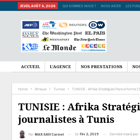
JEUDI, AOÛT 6, 2026
QUI SOMMES-NOUS ?
NOUS AIDER
LES PUB
ACCUEIL
L’AGENCE
NOS PRESTATIONS
NO
Home
Afrique
Tunisie
TUNISIE : Afrika Stratégies France forme 15
TUNISIE : Afrika Stratég
journalistes à Tunis
Ce
Fév 2, 2019
Dernière mise à jour
Par
MAX-SAVI Carmel