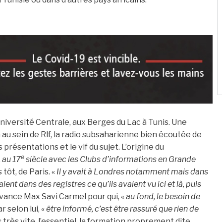
’université Centrale, aux Berges du Lac à Tunis. Une
à au sein de Rlf, la radio subsaharienne bien écoutée de
résentations et le vif du sujet. L’origine du
e
 au 17
siècle avec les Clubs d’informations en Grande
tôt, de Paris. «
Il y avait à Londres notamment mais dans
ent dans des registres ce qu’ils avaient vu ici et là, puis
vance Max Savi Carmel pour qui, «
au fond, le besoin de
ar selon lui, «
être informé, c’est être rassuré que rien de
s très vite, l’essentiel, la formation proprement dite.