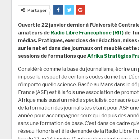
Partager
Ouvert le 22 janvier dernier à l’Université Centrale
amateurs de
Radio Libre Francophone (Rlf)
de Tun
médias. Pratiques, exercices de rédaction, mises 
sur le net et dans des journaux ont meublé cette ac
sessions de formations que
Afrika Stratégies Fr
Considéré comme la base du journalisme, écrire u
impose le respect de certains codes du métier. L’écr
n’importe quelle science. Basée au Mans dans le dé
France (ASF) est à la fois une association de promo
Afrique mais aussi un média spécialisé, consacré au
de la formation des journalistes étant pour ASF une 
année pour accompagner ceux qui, depuis des années
sans une formation de base. C’est dans ce cadre qu’
réseau Honoris et à la demande de la Radio Libre F
lieu du 22 au 24 janvier. D’autres devraient suivre, e