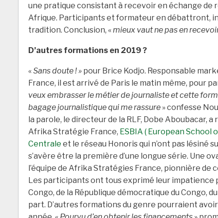
une pratique consistant à recevoir en échange de r
Afrique. Participants et formateur en débattront, in
tradition. Conclusion, «
mieux vaut ne pas en recevoi
D’autres formations en 2019 ?
«
Sans doute ! »
pour Brice Kodjo. Responsable marke
France, il est arrivé de Paris le matin même, pour pa
veux embrasser le métier de journaliste et cette form
bagage journalistique qui me rassure
» confesse Noun
la parole, le directeur de la RLF, Dobe Aboubacar, a
Afrika Stratégie France,
ESBIA ( European School of
Centrale
et le réseau Honoris qui n’ont pas lésiné s
s’avère être la première d’une longue série. Une ova
l’équipe de Afrika Stratégies France, pionnière de 
Les participants ont tous exprimé leur impatience po
Congo, de la République démocratique du Congo, du B
part. D’autres formations du genre pourraient avoir
année. «
Pourvu d’en obtenir les financements
» prom