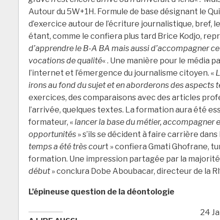
Autour du 5W+1H. Formule de base désignant le Qui,
d’exercice autour de l’écriture journalistique, bref, l
étant, comme le confiera plus tard Brice Kodjo, rep
d’apprendre le B-A BA mais aussi d’accompagner ceux
vocations de qualité
« . Une manière pour le média 
l’internet et l’émergence du journalisme citoyen. «
L
irons au fond du sujet et en aborderons des aspects
exercices, des comparaisons avec des articles profe
l’arrivée, quelques textes. La formation aura été ess
formateur, «
lancer la base du métier, accompagner ens
opportunités
» s’ils se décident à faire carrière dans
temps a été très cour
t » confiera Gmati Ghofrane, tu
formation. Une impression partagée par la majorité
début
» conclura Dobe Aboubacar, directeur de la Rlf
L’épineuse question de la déontologie
24 Ja