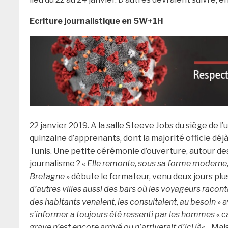
Ecriture journalistique en 5W+1H
22 janvier 2019. A la salle Steeve Jobs du siège de l
quinzaine d’apprenants, dont la majorité officie déj
Tunis. Une petite cérémonie d’ouverture, autour des p
journalisme ? «
Elle remonte, sous sa forme moderne,
Bretagne
» débute le formateur, venu deux jours plus 
d’autres villes aussi des bars où les voyageurs racontai
des habitants venaient, les consultaient, au besoin
» a
s’informer a toujours été ressenti par les hommes
« c
grave n’est encore arrivé ou n’arriverait d’ici là
« . Mai