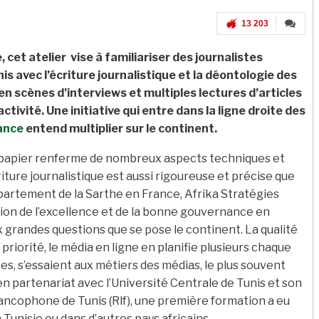
13 203
, cet atelier vise à familiariser des journalistes
is avec l’écriture journalistique et la déontologie des
en scènes d’interviews et multiples lectures d’articles
tivité. Une initiative qui entre dans la ligne droite des
ance
entend multiplier sur le continent.
n papier renferme de nombreux aspects techniques et
iture journalistique est aussi rigoureuse et précise que
partement de la Sarthe en France, Afrika Stratégies
tion de l’excellence et de la bonne gouvernance en
x grandes questions que se pose le continent. La qualité
priorité, le média en ligne en planifie plusieurs chaque
, s’essaient aux métiers des médias, le plus souvent
en partenariat avec l’Université Centrale de Tunis et son
rancophone de Tunis (Rlf), une première formation a eu
n Tunisie ou dans d’autres pays africains.