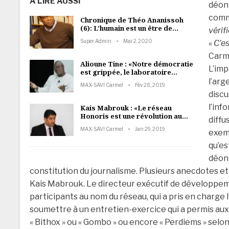
A LIRE AUSSI
déont
comm
Chronique de Théo Ananissoh
(6): L’humain est un être de…
vérif
Super Admin
Mai 2, 2020
«
C’es
Carme
Alioune Tine : «Notre démocratie
L’imp
est grippée, le laboratoire…
l’arg
MAX-SAVI Carmel
Fév 28, 2019
discu
l’inf
Kais Mabrouk : «Le réseau
Honoris est une révolution au…
diffu
MAX-SAVI Carmel
Jan 29, 2019
exemp
qu’es
déont
constitution du journalisme. Plusieurs anecdotes e
Kais Mabrouk. Le directeur exécutif de développem
participants au nom du réseau, qui a pris en charge l
soumettre à un entretien-exercice qui a permis aux 
« Bithox » ou « Gombo » ou encore « Perdiems » selon