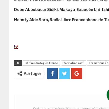
Dobe Aboubacar Sidiki, Makaya-Exaucée Lhi-tshi
Nounty Aide Soro, Radio Libre Francophone de Tu
afrika stratégies france
formations asf
Formations de 
Partager
Obtenez des mises à jour en temps réel direc