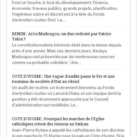
Il est un touche-à-tout du développement. Finance,
économie, travaux publics, grands projets, planification,
l’ingénieur sobre et discret est à la tête du Fonds
d’entretien routier (Fer). La…
BENIN : Aïvo/Madougou, un duo redouté par Patrice
Talon ?
Le constitutionnaliste béninois était dans la danse depuis
près d’une année. Mais ces derniers jours, Reckya
Madougou est présentée par de nombreuses sources
comme sa probable colistière. Une…
COTE D’IVOIRE : Une vague d’audits passe le Fer et une
trentaine de sociétés d’Etat au vitriol
Un audit de routine, un événement bienvenu au Fonds
d’entretien routier où Lanciné Diaby et son équipe dont la
gestion a été récemment approuvée par le Conseil
d’administration est mobilisée. Le…
COTE D’IVOIRE : Pourquoi les marches de l’Eglise
catholiques créent des remous au Vatican
Jean–Pierre Kutwa a appelé les catholiques de son diocèse
à une marche le 15 février pour la paix en Côte d’Ivoire. Si la