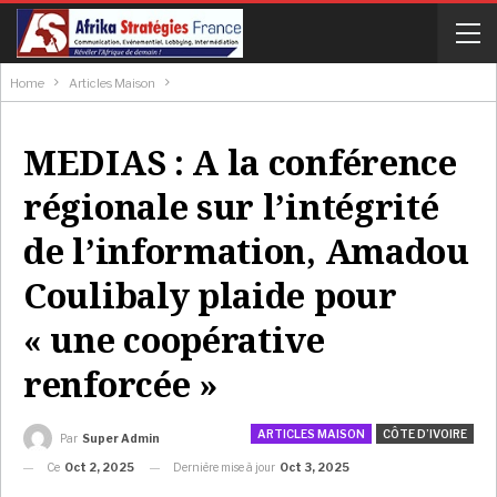
Home
Articles Maison
MEDIAS : A la conférence
régionale sur l’intégrité
de l’information, Amadou
Coulibaly plaide pour
« une coopérative
renforcée »
ARTICLES MAISON
CÔTE D’IVOIRE
Par
Super Admin
Ce
Oct 2, 2025
Dernière mise à jour
Oct 3, 2025