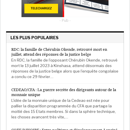
d’Alassane Dramane Ouattara, les nouvelles
technologies de la communication et de l’information
sont au cœur de l’action gouvernementale.
- Pub -
L’assainissement des réseaux sociaux, très actifs
dans le pays est une priorité de première place pour
Amadou Coulibaly. Depuis avril 2021 qu’il est au
LES PLUS POPULAIRES
gouvernement, le ministre en charge des médias, par
RDC: la famille de Chérubin Okende, retrouvé mort en
ailleurs porte-parole du gouvernement a multiplié
juillet, attend des réponses de la justice belge
des initiatives dans la promotion des nouveaux
En RDC, la famille de l’opposant Chérubin Okende, retrouvé
médias.
mort le 13 juillet 2023 à Kinshasa, attend désormais des
réponses de la justice belge alors que l’enquête congolaise
a conclu ce 29 février…
Afrika Stratégies France
CEDEAO/CFA : La guerre secrète des dirigeants autour de la
monnaie unique
L’idée de la monnaie unique de la Cedeao est née pour
pallier la disparition programmée du CFA que partage la
moitié des 15 Etats membres. Si dans la sphère technique,
les choses avancent très vite,…