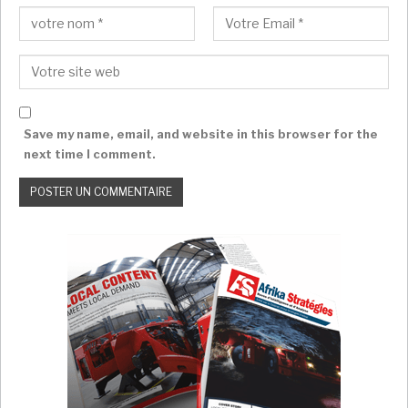
Il s’agit d’une grande campagne qui a cours en Côte
d’Ivoire dont les impacts ont été souvent salués par
les partenaires occidentaux notamment l’Ambassade
des Etats-Unis et d’autres pays qui l’ont soutenue par
le passé.
A travers cette campagne dénommée « En
Ligne Tous Responsables », le ministère de la
Save my name, email, and website in this browser for the
Communication s’engage, avec l’appui du
next time I comment.
gouvernement, à éduquer et sensibiliser le public sur
l’importance d’une utilisation responsable et
respectueuse des outils numériques et des réseaux
sociaux. L’objectif étant de faire de la confiance
numérique, une réalité en Côte d’Ivoire par le respect
de la confidentialité, l’intégrité des données, et le
respect des réglementations.
Dans le domaine des médias et de la
communication,
la Côte d’Ivoire a une colossale avance sur ses voisins
de la sous-région. Depuis l’arrivée au pouvoir