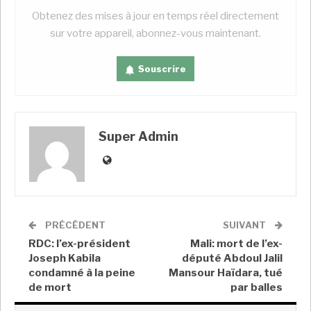
l’information. Ainsi, la
Obtenez des mises à jour en temps réel directement
campagne
#EnLigneTousResponsables
a été une
sur votre appareil, abonnez-vous maintenant.
matière d’école lors de cette conférence sous
régionale et a permis aux autres pays présents de
Souscrire
s’en inspirer
.
Coopérative renforcée
Super Admin
Le mercredi 3 septembre 2025, à Praia, au Cap-Vert,
le ministre de la Communication, porte-parole du
PRÉCÉDENT
SUIVANT
gouvernement, représenté par Dammond Gertrude,
RDC: l’ex-président
Mali: mort de l’ex-
Directrice générale de la Communication et des
Joseph Kabila
député Abdoul Jalil
médias, a pris part à l’ouverture de la Conférence
condamné à la peine
Mansour Haïdara, tué
régionale sur l’intégrité de l’information en Afrique
de mort
par balles
de l’Ouest
et au Sahel
.
À la séance plénière, elle
a