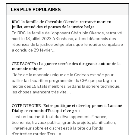
Lors d’une réunion avec deux partis politiques, Saied
LES PLUS POPULAIRES
a déclaré que cela montrait que « Mechichi n’était là
que pour servir les intérêts de ses alliés », a déclaré
RDC: la famille de Chérubin Okende, retrouvé mort en
juillet, attend des réponses de la justice belge
l’une des personnes présentes.
En RDC, la famille de l’opposant Chérubin Okende, retrouvé
mort le 13 juillet 2023 à Kinshasa, attend désormais des
« Il semble que Saied ait alors décidé de destituer
réponses de la justice belge alors que l’enquête congolaise
Mechichi et de renverser son gouvernement », a
a conclu ce 29 février…
déclaré la source.
CEDEAO/CFA : La guerre secrète des dirigeants autour de la
monnaie unique
PROTESTATIONS
L’idée de la monnaie unique de la Cedeao est née pour
pallier la disparition programmée du CFA que partage la
Pendant ce temps, la pandémie de coronavirus
moitié des 15 Etats membres. Si dans la sphère technique,
s’aggravait et la réponse du gouvernement
les choses avancent très vite,…
faiblit. Mechichi et Ghannouchi, qui a 80 ans, sont
tombés malades.
COTE D’IVOIRE : Entre politique et développement, Lanciné
Diaby, ce commis d’Etat qui rêve gros
Le dimanche 25 juillet, premier jour de travail de
Il est un touche-à-tout du développement. Finance,
économie, travaux publics, grands projets, planification,
Ghannouchi après deux semaines de maladie, des
l’ingénieur sobre et discret est à la tête du Fonds
manifestations dans plusieurs villes ont impliqué des
d’entretien routier (Fer). La…