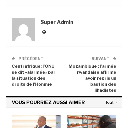
La crise a été déclenchée par une élection de 2019
au cours de laquelle les électeurs ont rejeté
l’establishment en choisissant Saied, un indépendant
Super Admin
anti-corruption, et en renvoyant un parlement
profondément fragmenté.
Saied s’est querellé avec Mechichi et le président du
Parlement Rached Ghannouchi. Comme leur querelle
englobait le contrôle des forces de sécurité – le
PRÉCÉDENT
SUIVANT
moment, selon une source politique, où le président a
Centrafrique: l’ONU
Mozambique : l’armée
réalisé qu’il devait agir.
se dit «alarmée» par
rwandaise affirme
la situation des
avoir repris un
« Saied était sûr que l’armée se tiendrait à ses côtés »,
droits de l’Homme
bastion des
jihadistes
a déclaré une source proche du président.
VOUS POURRIEZ AUSSI AIMER
Tout
Saied n’a fourni aucune feuille de route claire, mais il
devrait largement inscrire un système présidentiel
dans une nouvelle constitution, mettant ainsi fin à
des années de querelles entre les branches rivales