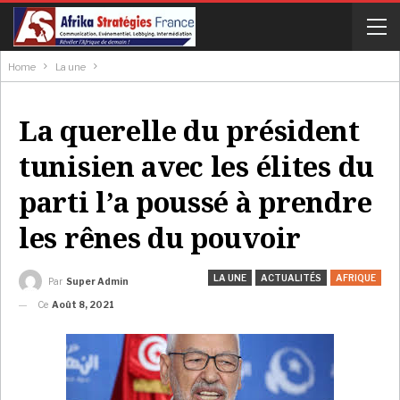
Home
La une
La querelle du président
tunisien avec les élites du
parti l’a poussé à prendre
les rênes du pouvoir
LA UNE
ACTUALITÉS
AFRIQUE
Par
Super Admin
Ce
Août 8, 2021