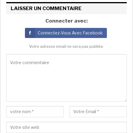
nommé Mechichi comme premier ministre. Ils se sont
rapidement brouillés sur le choix de Mechichi des
LAISSER UN COMMENTAIRE
partenaires de la coalition.
Connecter avec:
« Le président nous a dit qu’il détestait la trahison. Et
Connectez-Vous Avec Facebook
la trahison était venue de ses proches », a déclaré un
haut responsable politique proche de Saied.
Votre adresse email ne sera pas publiée.
Mechichi n’a pas répondu aux efforts de Reuters pour
le contacter par téléphone et SMS.
En janvier, après un différend sur un remaniement,
Mechichi a annoncé qu’il occuperait le poste de
ministre de l’Intérieur, se plaçant au centre de
l’appareil de sécurité. Cela signifiait que la
réconciliation avec le président était impossible, ont
déclaré deux sources proches de Saied, et les deux
hommes ne se sont pas rencontrés pendant deux
mois.