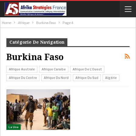
Home
Afrique
Burkina Faso
Page 4
Catégorie De Navigation
Burkina Faso
Afrique Australe
Afrique Caraibe
Afrique De L’Ouest
Afrique Du Centre
Afrique Du Nord
Afrique Du Sud
Algérie
La Une