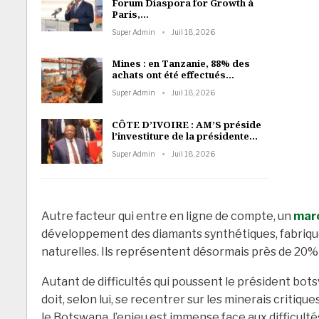
Forum Diaspora for Growth à
Paris,…
Super Admin
Juil 18, 2026
Mines : en Tanzanie, 88% des
achats ont été effectués…
Super Admin
Juil 18, 2026
CÔTE D’IVOIRE : AM’S préside
l’investiture de la présidente…
Super Admin
Juil 18, 2026
Autre facteur qui entre en ligne de compte, un
marc
développement des diamants synthétiques, fabriqués
naturelles. Ils représentent désormais près de 20%
Autant de difficultés qui poussent le président botswa
doit, selon lui, se recentrer sur les minerais critique
le Botswana, l’enjeu est immense face aux difficul