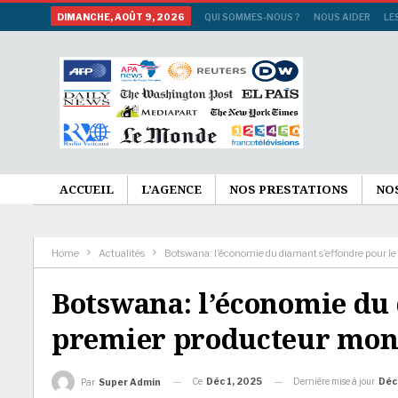
DIMANCHE, AOÛT 9, 2026
QUI SOMMES-NOUS ?
NOUS AIDER
LE
ACCUEIL
L’AGENCE
NOS PRESTATIONS
NO
Home
Actualités
Botswana: l’économie du diamant s’effondre pour l
Botswana: l’économie du 
premier producteur mon
Ce
Déc 1, 2025
Dernière mise à jour
Déc
Par
Super Admin