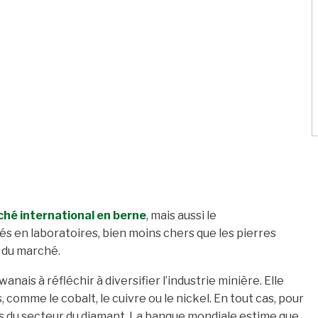
hé international en berne
, mais aussi le
 en laboratoires, bien moins chers que les pierres
 du marché.
nais à réfléchir à diversifier l’industrie minière. Elle
s, comme le cobalt, le cuivre ou le nickel. En tout cas, pour
tés du secteur du diamant. La banque mondiale estime que