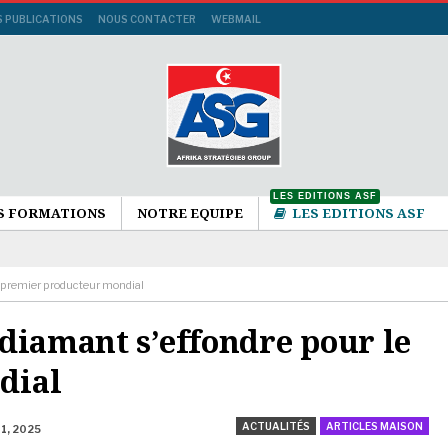
S PUBLICATIONS
NOUS CONTACTER
WEBMAIL
LES EDITIONS ASF
S FORMATIONS
NOTRE EQUIPE
LES EDITIONS ASF
e premier producteur mondial
diamant s’effondre pour le
dial
ACTUALITÉS
ARTICLES MAISON
 1, 2025