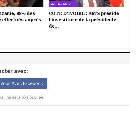
Articles Maison
nzanie, 88% des
CÔTE D’IVOIRE : AM’S préside
é effectués auprès
l’investiture de la présidente
de…
cter avec:
-Vous Avec Facebook
ail ne sera pas publiée.