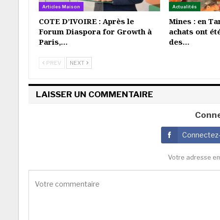
Articles Maison
Actualités
COTE D’IVOIRE : Après le
Mines : en Ta
Forum Diaspora for Growth à
achats ont ét
Paris,…
des…
PREV
NEXT
LAISSER UN COMMENTAIRE
Conne
Connectez
Votre adresse em