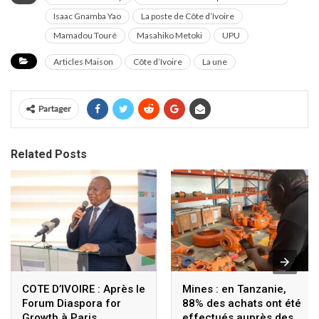
Isaac Gnamba Yao
La poste de Côte d’Ivoire
Mamadou Touré
Masahiko Metoki
UPU
Articles Maison
Côte d’Ivoire
La une
Partager
Related Posts
COTE D’IVOIRE : Après le
Mines : en Tanzanie,
Forum Diaspora for
88% des achats ont été
Growth à Paris,
effectués auprès des