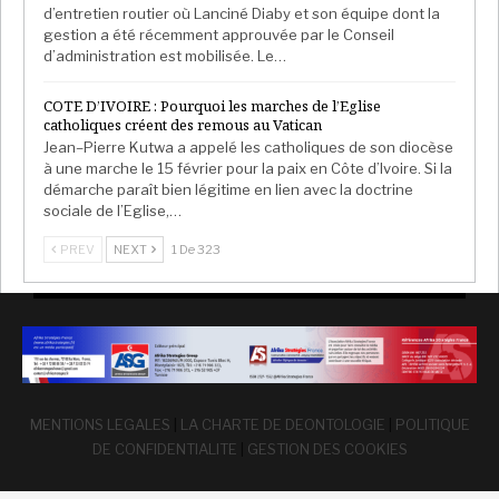
d’entretien routier où Lanciné Diaby et son équipe dont la
gestion a été récemment approuvée par le Conseil
d’administration est mobilisée. Le…
COTE D’IVOIRE : Pourquoi les marches de l’Eglise
catholiques créent des remous au Vatican
Jean–Pierre Kutwa a appelé les catholiques de son diocèse
à une marche le 15 février pour la paix en Côte d’Ivoire. Si la
démarche paraît bien légitime en lien avec la doctrine
sociale de l’Eglise,…
PREV
NEXT
1 De 323
MENTIONS LEGALES
|
LA CHARTE DE DEONTOLOGIE
|
POLITIQUE
DE CONFIDENTIALITE
|
GESTION DES COOKIES