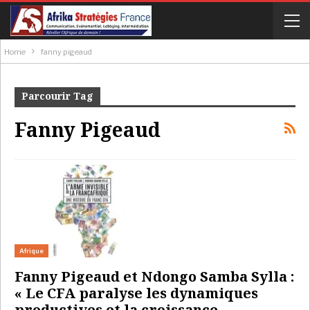
Home
fanny pigeaud
Parcourir Tag
Fanny Pigeaud
Afrique
Fanny Pigeaud et Ndongo Samba Sylla :
« Le CFA paralyse les dynamiques
productives et la croissance,…