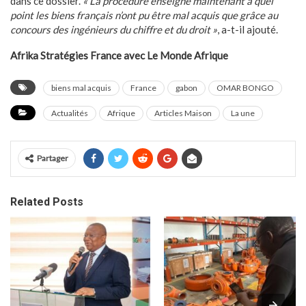
dans ce dossier.
« La procédure enseigne maintenant à quel
point les biens français n’ont pu être mal acquis que grâce au
concours des ingénieurs du chiffre et du droit »
, a-t-il ajouté.
Afrika Stratégies France avec Le Monde Afrique
biens mal acquis
France
gabon
OMAR BONGO
Actualités
Afrique
Articles Maison
La une
Partager
Related Posts