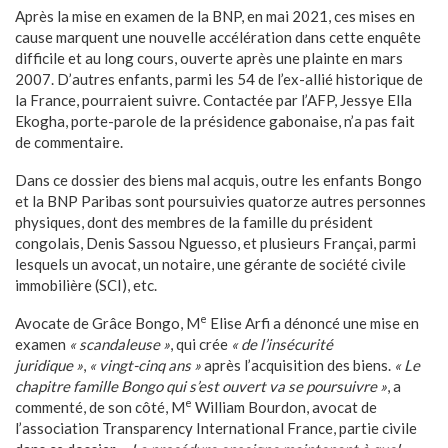
Après la mise en examen de la BNP, en mai 2021, ces mises en
cause marquent une nouvelle accélération dans cette enquête
difficile et au long cours, ouverte après une plainte en mars
2007. D’autres enfants, parmi les 54 de l’ex-allié historique de
la France, pourraient suivre. Contactée par l’AFP, Jessye Ella
Ekogha, porte-parole de la présidence gabonaise, n’a pas fait
de commentaire.
Dans ce dossier des biens mal acquis, outre les enfants Bongo
et la BNP Paribas sont poursuivies quatorze autres personnes
physiques, dont des membres de la famille du président
congolais, Denis Sassou Nguesso, et plusieurs Françai, parmi
lesquels un avocat, un notaire, une gérante de société civile
immobilière (SCI), etc.
e
Avocate de Grâce Bongo, M
Elise Arfi a dénoncé une mise en
examen
« scandaleuse »
, qui crée
« de l’insécurité
juridique »
,
« vingt-cinq ans »
après l’acquisition des biens.
« Le
chapitre famille Bongo qui s’est ouvert va se poursuivre »
, a
e
commenté, de son côté, M
William Bourdon, avocat de
l’association Transparency International France, partie civile