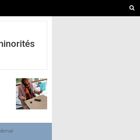
minorités
ebmail