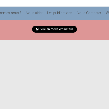
ommes-nous ?
Nous aider
Les publications
Nous Contacter
W
Vue en mode ordinateur