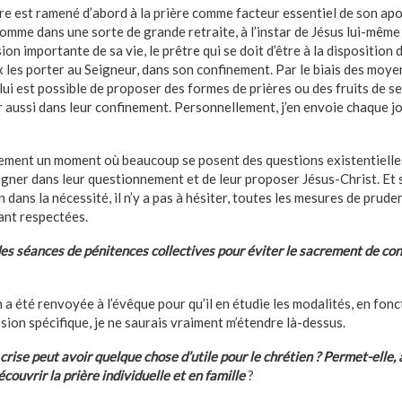
tre est ramené d’abord à la prière comme facteur essentiel de son ap
Comme dans une sorte de grande retraite, à l’instar de Jésus lui-même 
on importante de sa vie, le prêtre qui se doit d’être à la disposition 
x les porter au Seigneur, dans son confinement. Par le biais des moy
 lui est possible de proposer des formes de prières ou des fruits de s
r aussi dans leur confinement. Personnellement, j’en envoie chaque jo
ement un moment où beaucoup se posent des questions existentielles
gner dans leur questionnement et de leur proposer Jésus-Christ. Et s
 dans la nécessité, il n’y a pas à hésiter, toutes les mesures de prud
ant respectées.
 séances de pénitences collectives pour éviter le sacrement de conf
n a été renvoyée à l’évêque pour qu’il en étudie les modalités, en fon
ion spécifique, je ne saurais vraiment m’étendre là-dessus.
rise peut avoir quelque chose d’utile pour le chrétien ? Permet-elle, 
écouvrir la prière individuelle et en famille
?