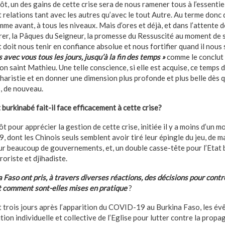
ôt, un des gains de cette crise sera de nous ramener tous à l’essenti
t relations tant avec les autres qu’avec le tout Autre. Au terme donc d
me avant, à tous les niveaux. Mais d’ores et déjà, et dans l’attente de
rer, la Pâques du Seigneur, la promesse du Ressuscité au moment de s
et doit nous tenir en confiance absolue et nous fortifier quand il nou
s avec vous tous les jours, jusqu’à la fin des temps »
comme le conclut s
lon saint Mathieu. Une telle conscience, si elle est acquise, ce temps 
ucharistie et en donner une dimension plus profonde et plus belle dès 
, de nouveau.
burkinabé fait-il face efficacement à cette crise?
t pour apprécier la gestion de cette crise, initiée il y a moins d’un mo
9, dont les Chinois seuls semblent avoir tiré leur épingle du jeu, de m
ur beaucoup de gouvernements, et, un double casse-tête pour l’Etat 
roriste et djihadiste.
Faso ont pris, à travers diverses réactions, des décisions pour contr
et comment sont-elles mises en pratique
?
it trois jours après l’apparition du COVID-19 au Burkina Faso, les év
on individuelle et collective de l’Eglise pour lutter contre la prop