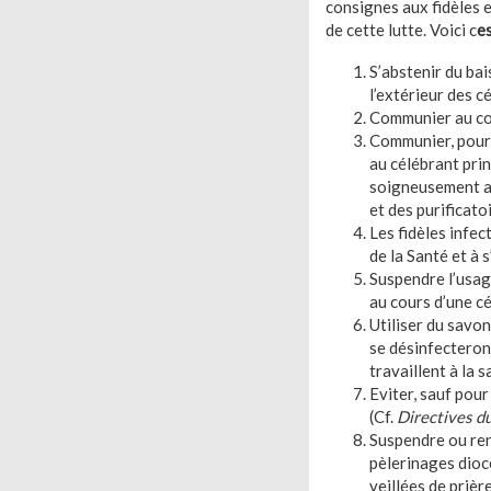
consignes aux fidèles 
de cette lutte. Voici c
es
S’abstenir du bai
l’extérieur des c
Communier au cor
Communier, pour l
au célébrant prin
soigneusement ava
et des purificatoi
Les fidèles infec
de la Santé et à 
Suspendre l’usage
au cours d’une cé
Utiliser du savon
se désinfecteront
travaillent à la sa
Eviter, sauf pou
(Cf.
Directives du
Suspendre ou ren
pèlerinages diocé
veillées de priè