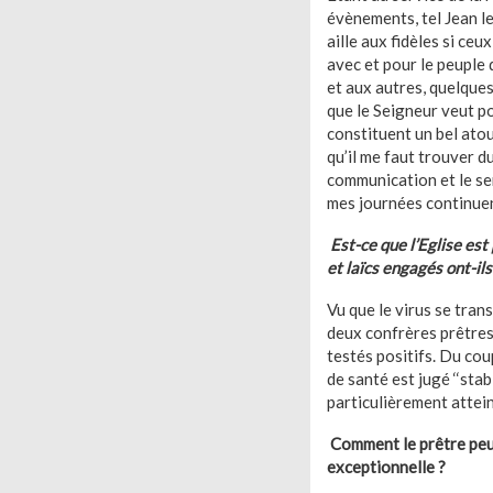
évènements, tel Jean le
aille aux fidèles si ce
avec et pour le peuple 
et aux autres, quelques
que le Seigneur veut p
constituent un bel ato
qu’il me faut trouver d
communication et le ser
mes journées continuen
Est-ce que l’Eglise est
et laïcs engagés ont-il
Vu que le virus se tran
deux confrères prêtres
testés positifs. Du cou
de santé est jugé ‘‘stab
particulièrement attei
Comment le prêtre peut-
exceptionnelle ?