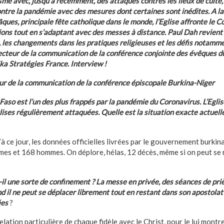
isme avec, jusqu’à récemment, des attaques contres les lieux de culte, 
ontre la pandémie avec des mesures dont certaines sont inédites. A la
âques, principale fête catholique dans le monde, l’Eglise affronte le 
ions tout en s’adaptant avec des messes à distance. Paul Dah revient
se, les changements dans les pratiques religieuses et les défis notamm
recteur de la communication de la conférence conjointe des évêques d
rika Stratégies France. Interview !
ur de la communication de la conférence épiscopale Burkina-Niger
Faso est l’un des plus frappés par la pandémie du Coronavirus. L’Eglise
lises régulièrement attaquées. Quelle est la situation exacte actuel
’à ce jour, les données officielles livrées par le gouvernement burkin
es et 168 hommes. On déplore, hélas, 12 décès, même si on peut se 
l une sorte de confinement ? La messe en privée, des séances de priè
d il ne peut se déplacer librement tout en restant dans son apostola
ées
?
elation particulière de chaque fidèle avec le Christ, pour le lui montre