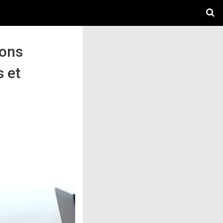
ions
s et