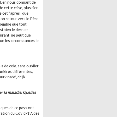
el, en nous donnant de
e cette crise, plus rien
 cet ‘‘après’’ que
on retour vers le Père,
s semble que tout
i bien le dernier
durant, ne peut que
que les circonstances le
is de cela, sans oublier
anières différentes,
burkinabé, déjà
er la maladie. Quelles
êques de ce pays ont
agation du Covid-19, des