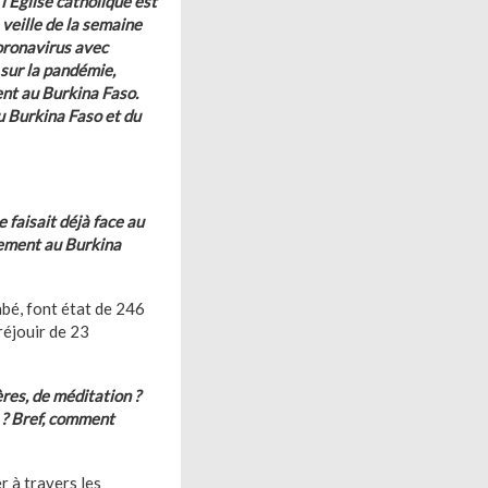
l’Eglise catholique est
 veille de la semaine
Coronavirus avec
 sur la pandémie,
ent au Burkina Faso.
u Burkina Faso et du
 faisait déjà face au
lement au Burkina
abé, font état de 246
réjouir de 23
res, de méditation ?
t ? Bref, comment
r à travers les