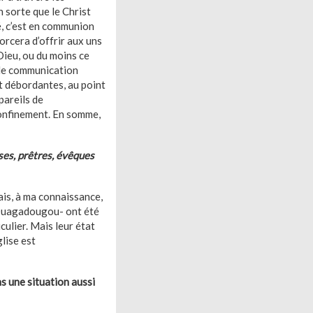
n sorte que le Christ
vé, c’est en communion
forcera d’offrir aux uns
Dieu, ou du moins ce
 de communication
t débordantes, au point
pareils de
 confinement. En somme,
uses, prêtres, évêques
Mais, à ma connaissance,
 Ouagadougou- ont été
culier. Mais leur état
glise est
ns une situation aussi