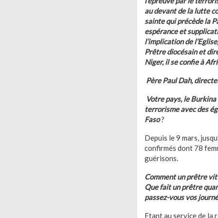
l’épreuve par le terror
au devant de la lutte c
sainte qui précède la P
espérance et supplicat
l’implication de l’Egli
Prêtre diocésain et di
Niger, il se confie à Af
Père Paul Dah, directe
Votre pays, le Burkina 
terrorisme avec des ég
Faso
?
Depuis le 9 mars, jusqu
confirmés dont 78 femm
guérisons.
Comment un prêtre vit-i
Que fait un prêtre quan
passez-vous vos journ
Etant au service de la r