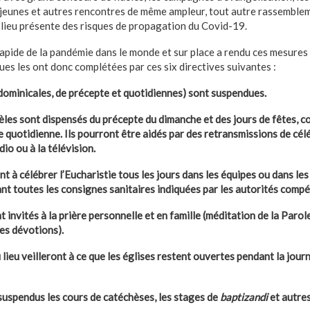
 jeunes et autres rencontres de même ampleur, tout autre rassemble
u lieu présente des risques de propagation du Covid-19.
 rapide de la pandémie dans le monde et sur place a rendu ces mesures
ues les ont donc complétées par ces six directives suivantes :
dominicales, de précepte et quotidiennes) sont suspendues.
dèles sont dispensés du précepte du dimanche et des jours de fêtes, 
e quotidienne. Ils pourront être aidés par des retransmissions de cél
dio ou à la télévision.
nt à célébrer l’Eucharistie tous les jours dans les équipes ou dans l
ant toutes les consignes sanitaires indiquées par les autorités compé
nt invités à la prière personnelle et en famille (méditation de la Parol
res dévotions).
u lieu veilleront à ce que les églises restent ouvertes pendant la jou
uspendus les cours de catéchèses, les stages de
baptizandi
et autre