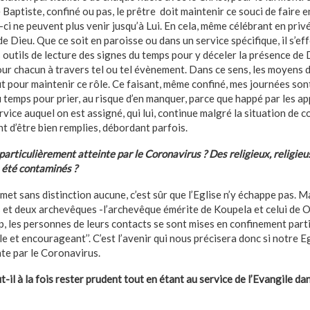
 Baptiste, confiné ou pas, le prêtre doit maintenir ce souci de faire e
ux-ci ne peuvent plus venir jusqu’à Lui. En cela, même célébrant en pri
de Dieu. Que ce soit en paroisse ou dans un service spécifique, il s’ef
 outils de lecture des signes du temps pour y déceler la présence de 
our chacun à travers tel ou tel évènement. Dans ce sens, les moyens
ut pour maintenir ce rôle. Ce faisant, même confiné, mes journées son
u temps pour prier, au risque d’en manquer, parce que happé par les ap
vice auquel on est assigné, qui lui, continue malgré la situation de
t d’être bien remplies, débordant parfois.
 particulièrement atteinte par le Coronavirus ? Des religieux, religie
s été contaminés ?
smet sans distinction aucune, c’est sûr que l’Eglise n’y échappe pas. 
 et deux archevêques -l’archevêque émérite de Koupela et celui de
p, les personnes de leurs contacts se sont mises en confinement parti
le et encourageant’’. C’est l’avenir qui nous précisera donc si notre E
nte par le Coronavirus.
il à la fois rester prudent tout en étant au service de l’Evangile da