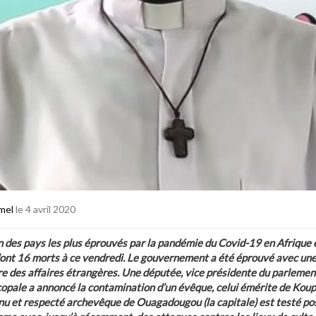
mel
le 4 avril 2020
n des pays les plus éprouvés par la pandémie du Covid-19 en Afrique 
ont 16 morts à ce vendredi. Le gouvernement a été éprouvé avec un
e des affaires étrangères. Une députée, vice présidente du parlement
copale a annoncé la contamination d
’
un évêque, celui émérite de Koupé
u et respecté archevêque de Ouagadougou (la capitale) est testé posi