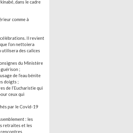
kinabé, dans le cadre
ntérieur comme à
élébrations. Il revient
que l’on nettoiera
 utilisera des calices
 consignes du Ministère
 guérison ;
 usage de l’eau bénite
s doigts ;
es de l’Eucharistie qui
pour ceux qui
chés par le Covid-19
ssemblement : les
 retraites et les
s rencontres