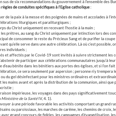
en sus de six recommandations du gouvernement à l’ensemble des Bur
 règles de conduites spécifiques à l’Eglise catholique
:
ser de la paix à la messe et des poignées de mains et accolades à l’i
élébrations liturgiques et paraliturgiques ;
ps du Christ uniquement en recevant l’hostie à la main ;
es prêtres, au sang du Christ uniquement par intinction lors des conc
cipal de consommer le reste du Précieux Sang et de purifier la coupe 
nt qu’elle serve dans une autre célébration. Là où c’est possible, on
res individuels ;
tés et affectés par le Covid-19 sont invités à suivre strictement les
s’abstenir de participer aux célébrations communautaires jusqu’à leur
 d’eau bénite dans les bénitiers aux portes des églises, et si l’on fait
lébration, ce sera seulement par aspersion ; personne n’y trempera le
 ou du gel désinfectant pour les ministres ordinaires et extraordinair
 les mains avant et après la distribution de la communion, ainsi que 
cristie ;
r raison impérieuse, les voyages dans des pays significativement tou
 Ministère de la Santé
IV, 4. 1).
voyer à une période favorable les activités comportant un grand ra
sains ou paroissiaux, les marches de carême, les chemins de croix, les
re avec grand concours de fidèles, les campagnes d’évangélisation, le