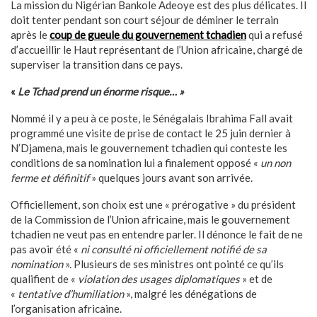
La mission du Nigérian Bankole Adeoye est des plus délicates. Il
doit tenter pendant son court séjour de déminer le terrain
après le
coup de gueule du gouvernement tchadien
qui a refusé
d’accueillir le Haut représentant de l’Union africaine, chargé de
superviser la transition dans ce pays.
«
Le Tchad prend un énorme risque… »
Nommé il y a peu à ce poste, le Sénégalais Ibrahima Fall avait
programmé une visite de prise de contact le 25 juin dernier à
N’Djamena, mais le gouvernement tchadien qui conteste les
conditions de sa nomination lui a finalement opposé «
un non
ferme et définitif
» quelques jours avant son arrivée.
Officiellement, son choix est une « prérogative » du président
de la Commission de l’Union africaine, mais le gouvernement
tchadien ne veut pas en entendre parler. Il dénonce le fait de ne
pas avoir été «
ni consulté ni officiellement notifié de sa
nomination
». Plusieurs de ses ministres ont pointé ce qu’ils
qualifient de «
violation des usages diplomatiques
» et de
«
tentative d’humiliation
», malgré les dénégations de
l’organisation africaine.